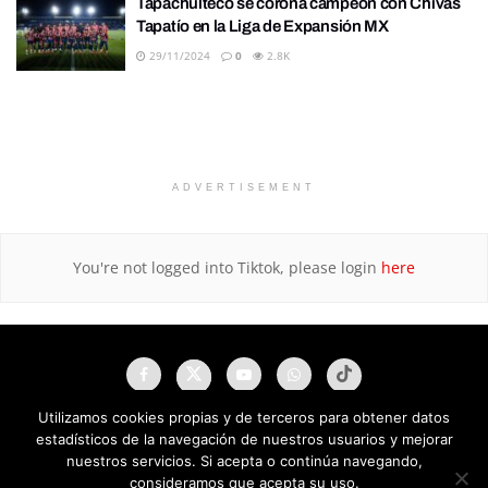
Tapachulteco se corona campeón con Chivas
Tapatío en la Liga de Expansión MX
29/11/2024
0
2.8K
ADVERTISEMENT
You're not logged into Tiktok, please login
here
Utilizamos cookies propias y de terceros para obtener datos
estadísticos de la navegación de nuestros usuarios y mejorar
nuestros servicios. Si acepta o continúa navegando,
consideramos que acepta su uso.