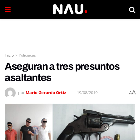
Inicio
Policiacas
Aseguran a tres presuntos
asaltantes
A
por
Mario Gerardo Ortiz
19/08/2019
A