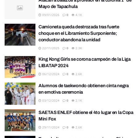
Atacan a balazos a profesor en la colonia 1° de
Mayo de Tapachula
09/01/2026
0
4.1K
Camioneta queda destrozada tras fuerte
choque en el Libramiento Surponiente;
conductor abandona la unidad
22/11/2025
0
2.3K
King Kong Girls se corona campeón de la Liga
LIBATAP 2024
06/12/2024
0
2.6K
Alumnos de taekwondo obtienen cinta negra
en emotiva ceremonia
03/12/2024
0
2.1K
SAETAS ENLEF obtiene el 4to lugar en la Copa
Mini Fox
29/11/2024
0
2.6K