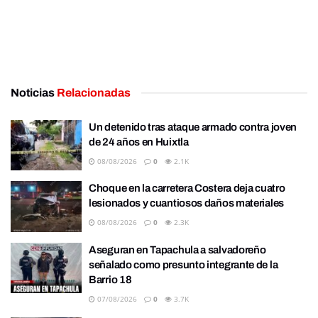
Noticias
Relacionadas
Un detenido tras ataque armado contra joven
de 24 años en Huixtla
08/08/2026
0
2.1K
Choque en la carretera Costera deja cuatro
lesionados y cuantiosos daños materiales
08/08/2026
0
2.3K
Aseguran en Tapachula a salvadoreño
señalado como presunto integrante de la
Barrio 18
07/08/2026
0
3.7K