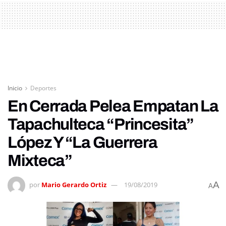
Inicio
Deportes
En Cerrada Pelea Empatan La
Tapachulteca “Princesita”
López Y “La Guerrera
Mixteca”
A
por
Mario Gerardo Ortiz
19/08/2019
A