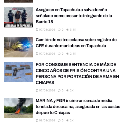
Aseguran en Tapachula a salvadoreño
señalado como presunto integrante de la
Barrio 18
07/08/2026
0
3.1K
Camión de volteo colapsa sobre registro de
CFE durante maniobras en Tapachula
07/08/2026
0
2.1K
FGR CONSIGUE SENTENCIA DE MÁS DE
CINCO AÑOS DE PRISIÓN CONTRA UNA
PERSONA POR PORTACIÓN DE ARMA EN
CHIAPAS
07/08/2026
0
2K
MARINA y FGR incineran cerca de media
tonelada de cocaína, asegurada en las costas
de puerto Chiapas
06/08/2026
0
2K