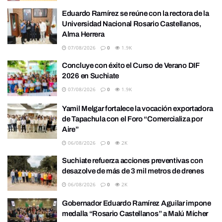
Eduardo Ramírez se reúne con la rectora de la
Universidad Nacional Rosario Castellanos,
Alma Herrera
07/08/2026
0
1.9K
Concluye con éxito el Curso de Verano DIF
2026 en Suchiate
07/08/2026
0
1.9K
Yamil Melgar fortalece la vocación exportadora
de Tapachula con el Foro “Comercializa por
Aire”
06/08/2026
0
2K
Suchiate refuerza acciones preventivas con
desazolve de más de 3 mil metros de drenes
06/08/2026
0
2K
Gobernador Eduardo Ramírez Aguilar impone
medalla “Rosario Castellanos” a Malú Mícher