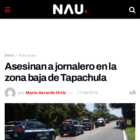
Inicio
Policiacas
Asesinan a jornalero en la
zona baja de Tapachula
A
por
Mario Gerardo Ortiz
11/08/2019
A