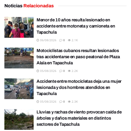
Noticias
Relacionadas
Menor de 10 años resulta lesionado en
accidente entre motoneta y camioneta en
Tapachula
06/08/2026
0
2.1K
Motociclistas cubanos resultan lesionados
tras accidentarse en paso peatonal de Plaza
Alaïa en Tapachula
05/08/2026
0
2.2K
Accidente entre motocicletas deja una mujer
lesionada y dos hombres atendidos en
Tapachula
05/08/2026
0
2.3K
Lluvias y rachas de viento provocan caída de
árboles y daños materiales en distintos
sectores de Tapachula