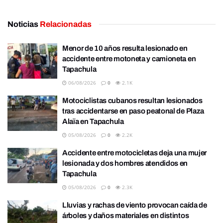
Noticias
Relacionadas
Menor de 10 años resulta lesionado en
accidente entre motoneta y camioneta en
Tapachula
06/08/2026
0
2.1K
Motociclistas cubanos resultan lesionados
tras accidentarse en paso peatonal de Plaza
Alaïa en Tapachula
05/08/2026
0
2.2K
Accidente entre motocicletas deja una mujer
lesionada y dos hombres atendidos en
Tapachula
05/08/2026
0
2.3K
Lluvias y rachas de viento provocan caída de
árboles y daños materiales en distintos