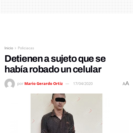
Inicio
Policiacas
Detienen a sujeto que se
había robado un celular
A
por
Mario Gerardo Ortiz
17/04/2020
A