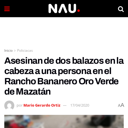
Inicio
Policiacas
Asesinan de dos balazos en la
cabeza a una persona en el
Rancho Bananero Oro Verde
de Mazatán
A
por
Mario Gerardo Ortiz
17/04/2020
A