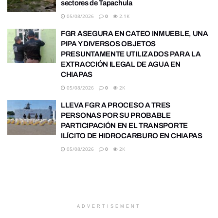
sectores de Tapachula
05/08/2026
0
2.1K
FGR ASEGURA EN CATEO INMUEBLE, UNA
PIPA Y DIVERSOS OBJETOS
PRESUNTAMENTE UTILIZADOS PARA LA
EXTRACCIÓN ILEGAL DE AGUA EN
CHIAPAS
05/08/2026
0
2K
LLEVA FGR A PROCESO A TRES
PERSONAS POR SU PROBABLE
PARTICIPACIÓN EN EL TRANSPORTE
ILÍCITO DE HIDROCARBURO EN CHIAPAS
05/08/2026
0
2K
ADVERTISEMENT