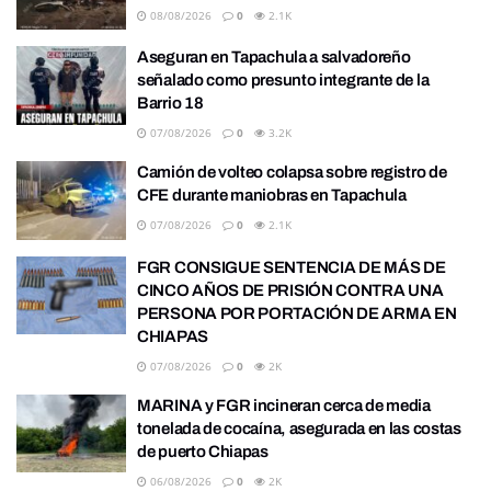
08/08/2026
0
2.1K
Aseguran en Tapachula a salvadoreño
señalado como presunto integrante de la
Barrio 18
07/08/2026
0
3.2K
Camión de volteo colapsa sobre registro de
CFE durante maniobras en Tapachula
07/08/2026
0
2.1K
FGR CONSIGUE SENTENCIA DE MÁS DE
CINCO AÑOS DE PRISIÓN CONTRA UNA
PERSONA POR PORTACIÓN DE ARMA EN
CHIAPAS
07/08/2026
0
2K
MARINA y FGR incineran cerca de media
tonelada de cocaína, asegurada en las costas
de puerto Chiapas
06/08/2026
0
2K