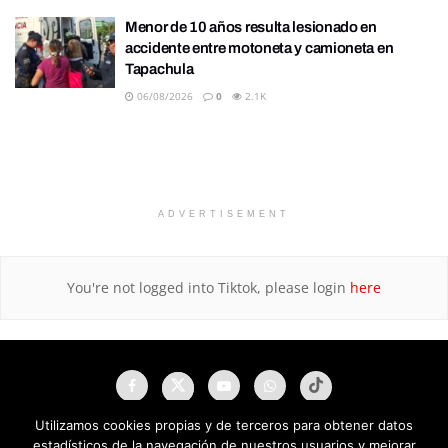
Menor de 10 años resulta lesionado en
accidente entre motoneta y camioneta en
Tapachula
06/08/2026
0
2.1K
ADVERTISEMENT
You're not logged into Tiktok, please login
here
Utilizamos cookies propias y de terceros para obtener datos
estadísticos de la navegación de nuestros usuarios y mejorar