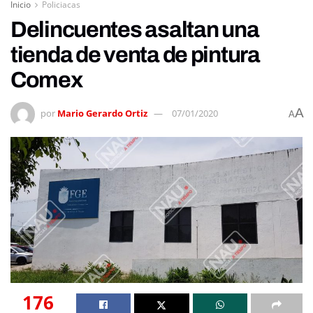
Inicio
Policiacas
Delincuentes asaltan una
tienda de venta de pintura
Comex
A
por
Mario Gerardo Ortiz
07/01/2020
A
176