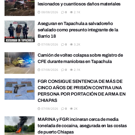
lesionados y cuantiosos daños materiales
08/08/2026
0
2.1K
Aseguran en Tapachula a salvadoreño
señalado como presunto integrante de la
Barrio 18
07/08/2026
0
3.2K
Camión de volteo colapsa sobre registro de
CFE durante maniobras en Tapachula
07/08/2026
0
2.1K
FGR CONSIGUE SENTENCIA DE MÁS DE
CINCO AÑOS DE PRISIÓN CONTRA UNA
PERSONA POR PORTACIÓN DE ARMA EN
CHIAPAS
07/08/2026
0
2K
MARINA y FGR incineran cerca de media
tonelada de cocaína, asegurada en las costas
de puerto Chiapas