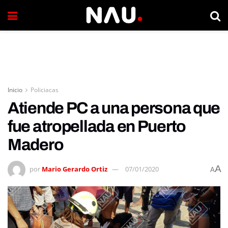
Inicio
Policiacas
Atiende PC a una persona que
fue atropellada en Puerto
Madero
A
por
Mario Gerardo Ortiz
07/01/2020
A