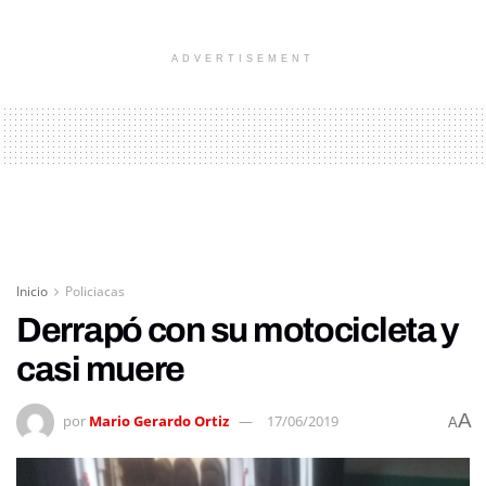
ADVERTISEMENT
Inicio
Policiacas
Derrapó con su motocicleta y
casi muere
A
por
Mario Gerardo Ortiz
17/06/2019
A