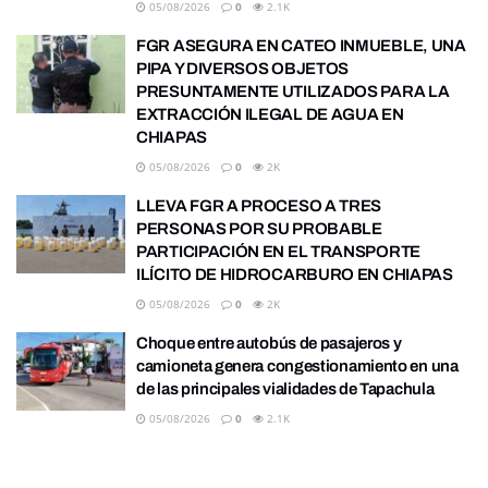
05/08/2026
0
2.1K
FGR ASEGURA EN CATEO INMUEBLE, UNA
PIPA Y DIVERSOS OBJETOS
PRESUNTAMENTE UTILIZADOS PARA LA
EXTRACCIÓN ILEGAL DE AGUA EN
CHIAPAS
05/08/2026
0
2K
LLEVA FGR A PROCESO A TRES
PERSONAS POR SU PROBABLE
PARTICIPACIÓN EN EL TRANSPORTE
ILÍCITO DE HIDROCARBURO EN CHIAPAS
05/08/2026
0
2K
Choque entre autobús de pasajeros y
camioneta genera congestionamiento en una
de las principales vialidades de Tapachula
05/08/2026
0
2.1K