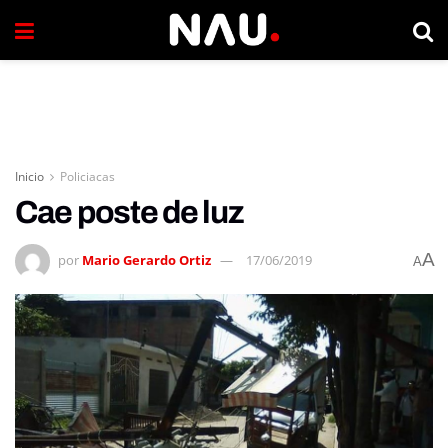
Inicio
Policiacas
Cae poste de luz
A
por
Mario Gerardo Ortiz
17/06/2019
A