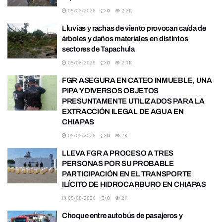
05/08/2026
0
2.2K
Lluvias y rachas de viento provocan caída de
árboles y daños materiales en distintos
sectores de Tapachula
05/08/2026
0
2.1K
FGR ASEGURA EN CATEO INMUEBLE, UNA
PIPA Y DIVERSOS OBJETOS
PRESUNTAMENTE UTILIZADOS PARA LA
EXTRACCIÓN ILEGAL DE AGUA EN
CHIAPAS
05/08/2026
0
2K
LLEVA FGR A PROCESO A TRES
PERSONAS POR SU PROBABLE
PARTICIPACIÓN EN EL TRANSPORTE
ILÍCITO DE HIDROCARBURO EN CHIAPAS
05/08/2026
0
2K
Choque entre autobús de pasajeros y