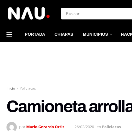
PORTADA
CHIAPAS
MUNICIPIOS
NACI
Inicio
Policiacas
Camioneta arrolla
por
Mario Gerardo Ortiz
26/02/2020
en
Policiacas