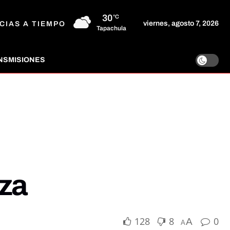
30
°C
viernes, agosto 7, 2026
CIAS A TIEMPO
Tapachula
NSMISIONES
zza
128
8
0
A
A