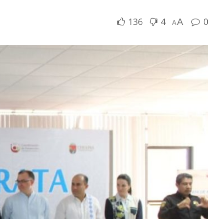
136
4
0
A
A