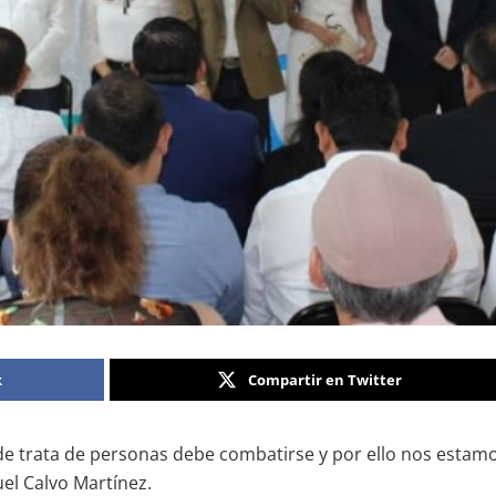
k
Compartir en Twitter
de trata de personas debe combatirse y por ello nos estamo
uel Calvo Martínez.