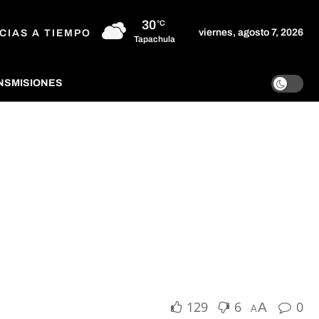
30
°C
viernes, agosto 7, 2026
CIAS A TIEMPO
Tapachula
NSMISIONES
129
6
0
A
A