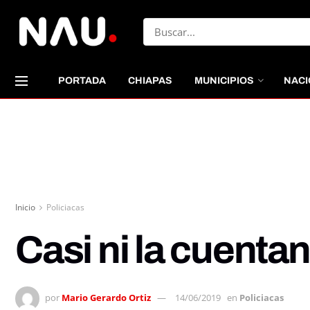
PORTADA
CHIAPAS
MUNICIPIOS
NACI
Inicio
Policiacas
Casi ni la cuentan
por
Mario Gerardo Ortiz
14/06/2019
en
Policiacas