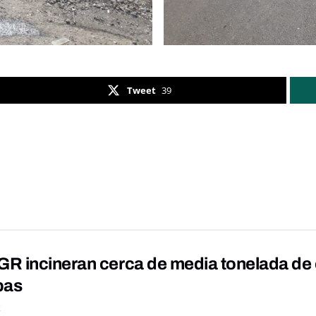
Tweet
39
R incineran cerca de media tonelada de 
pas
K