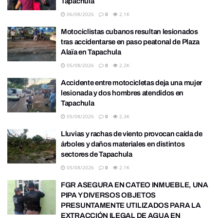
Tapachula
06/08/2026
0
2.1K
Motociclistas cubanos resultan lesionados
tras accidentarse en paso peatonal de Plaza
Alaïa en Tapachula
05/08/2026
0
2.2K
Accidente entre motocicletas deja una mujer
lesionada y dos hombres atendidos en
Tapachula
05/08/2026
0
2.3K
Lluvias y rachas de viento provocan caída de
árboles y daños materiales en distintos
sectores de Tapachula
05/08/2026
0
2.1K
FGR ASEGURA EN CATEO INMUEBLE, UNA
PIPA Y DIVERSOS OBJETOS
PRESUNTAMENTE UTILIZADOS PARA LA
EXTRACCIÓN ILEGAL DE AGUA EN