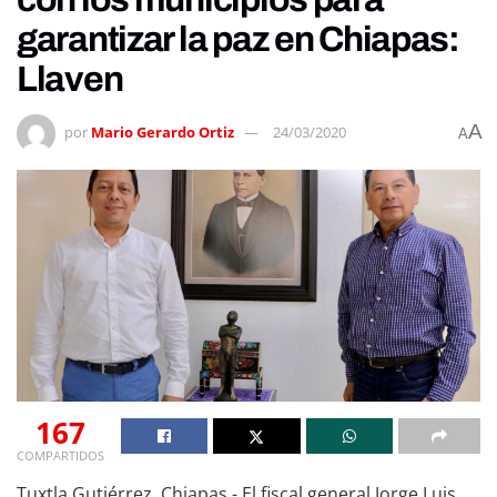
garantizar la paz en Chiapas:
Llaven
A
por
Mario Gerardo Ortiz
24/03/2020
A
167
COMPARTIDOS
Tuxtla Gutiérrez, Chiapas.- El fiscal general Jorge Luis