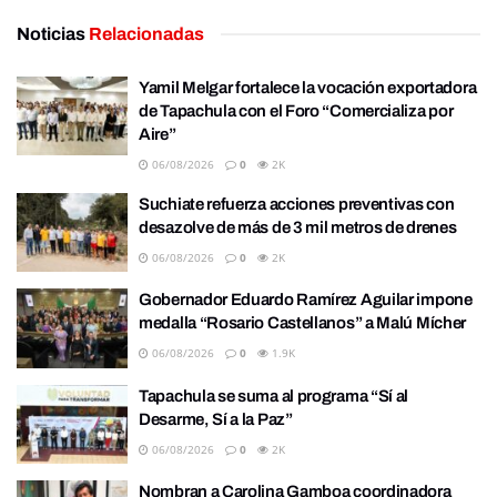
Noticias
Relacionadas
Yamil Melgar fortalece la vocación exportadora
de Tapachula con el Foro “Comercializa por
Aire”
06/08/2026
0
2K
Suchiate refuerza acciones preventivas con
desazolve de más de 3 mil metros de drenes
06/08/2026
0
2K
Gobernador Eduardo Ramírez Aguilar impone
medalla “Rosario Castellanos” a Malú Mícher
06/08/2026
0
1.9K
Tapachula se suma al programa “Sí al
Desarme, Sí a la Paz”
06/08/2026
0
2K
Nombran a Carolina Gamboa coordinadora