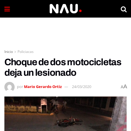
Inicio
Policiacas
Choque de dos motocicletas
deja un lesionado
A
por
Mario Gerardo Ortiz
24/03/2020
A