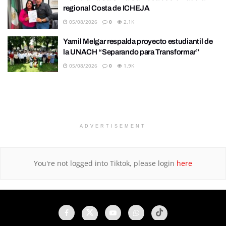
regional Costa de ICHEJA
05/08/2026
0
2.1K
Yamil Melgar respalda proyecto estudiantil de
la UNACH “Separando para Transformar”
05/08/2026
0
1.9K
ADVERTISEMENT
You're not logged into Tiktok, please login
here