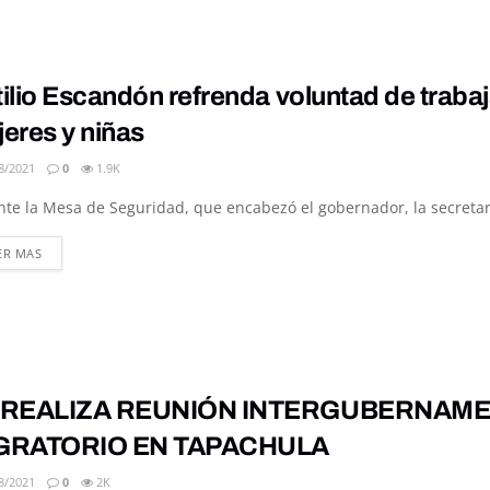
ilio Escandón refrenda voluntad de trabaj
eres y niñas
8/2021
0
1.9K
te la Mesa de Seguridad, que encabezó el gobernador, la secretar
DETAILS
ER MAS
 REALIZA REUNIÓN INTERGUBERNAM
GRATORIO EN TAPACHULA
8/2021
0
2K