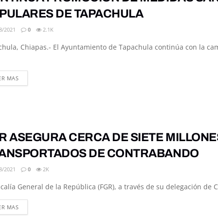
PULARES DE TAPACHULA
8/2021
0
2.1K
hula, Chiapas.- El Ayuntamiento de Tapachula continúa con la ca
DETAILS
ER MAS
R ASEGURA CERCA DE SIETE MILLONE
ANSPORTADOS DE CONTRABANDO
8/2021
0
2K
scalía General de la República (FGR), a través de su delegación de C
DETAILS
ER MAS