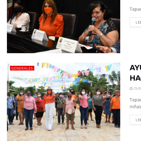
Tapac
LE
AY
GENERALES
HA
25/0
Tapac
niñas,
LE