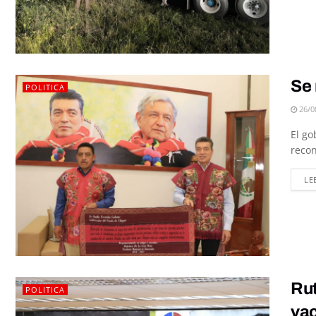
Se 
POLITICA
26/0
El go
recon
LE
Rut
POLITICA
va