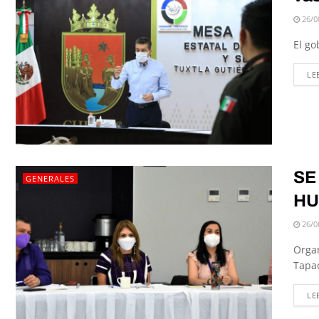
26/0
El go
LE
SE
GENERALES
HU
26/0
Organ
Tapac
LE