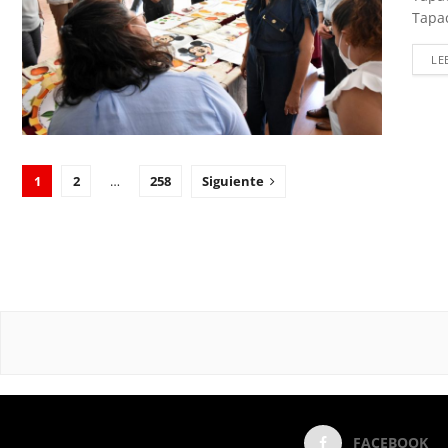
Tapac
LE
1
2
…
258
Siguiente
FACEBOOK