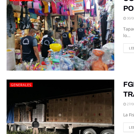
PO
30/0
Tapac
lo...
LE
FG
GENERALES
TR
27/0
La Fi
LE