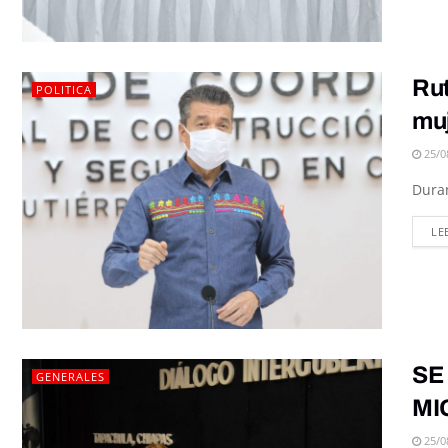
Rut
POLITICA
muj
25/0
Duran
LE
SE
GENERALES
MI
25/0