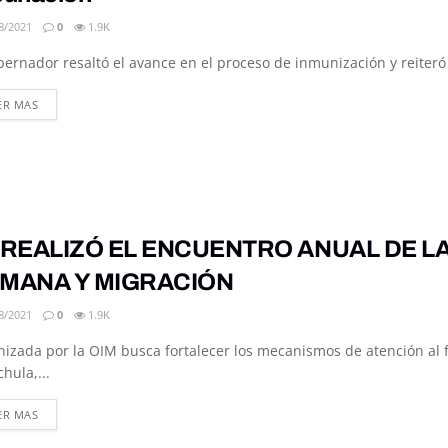
8/2021
0
1.9K
bernador resaltó el avance en el proceso de inmunización y reiteró 
DETAILS
ER MAS
 REALIZÓ EL ENCUENTRO ANUAL DE L
MANA Y MIGRACIÓN
8/2021
0
1.9K
izada por la OIM busca fortalecer los mecanismos de atención al 
hula,...
DETAILS
ER MAS