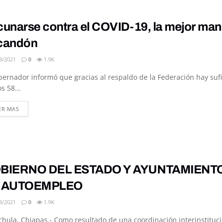
unarse contra el COVID-19, la mejor maner
candón
8/2021
0
1.9K
bernador informó que gracias al respaldo de la Federación hay su
s 58...
DETAILS
ER MAS
BIERNO DEL ESTADO Y AYUNTAMIENTO
 AUTOEMPLEO
8/2021
0
1.9K
hula, Chiapas.- Como resultado de una coordinación interinstituci