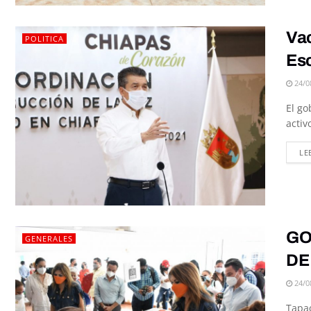
Vac
POLITICA
Es
24/0
El go
activo
LE
GO
GENERALES
DE
24/0
Tapac