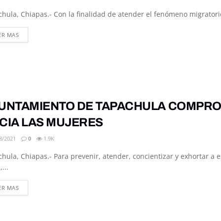
hula, Chiapas.- Con la finalidad de atender el fenómeno migratori
DETAILS
ER MAS
UNTAMIENTO DE TAPACHULA COMPROM
CIA LAS MUJERES
8/2021
0
1.9K
hula, Chiapas.- Para prevenir, atender, concientizar y exhortar a e
...
DETAILS
ER MAS