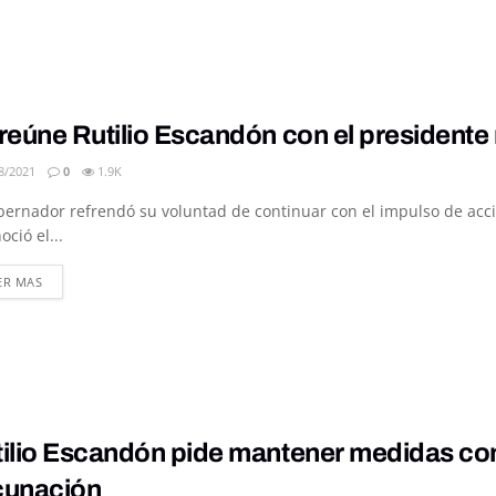
reúne Rutilio Escandón con el presidente
8/2021
0
1.9K
bernador refrendó su voluntad de continuar con el impulso de acci
oció el...
DETAILS
ER MAS
ilio Escandón pide mantener medidas con
cunación