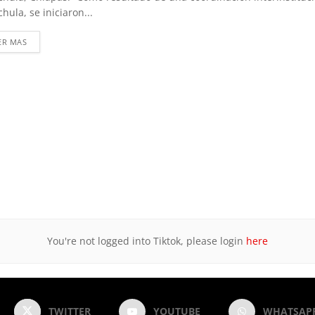
hula, se iniciaron...
DETAILS
ER MAS
You're not logged into Tiktok, please login
here
TWITTER
YOUTUBE
WHATSAP