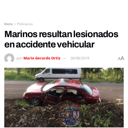
Inicio
Policiacas
Marinos resultan lesionados
en accidente vehicular
A
por
Mario Gerardo Ortiz
26/08/2019
A