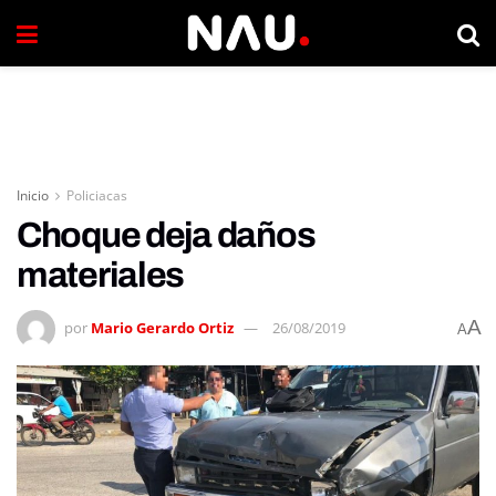
Inicio
Policiacas
Choque deja daños
materiales
A
por
Mario Gerardo Ortiz
26/08/2019
A