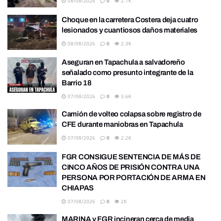
08/08/2026
0
2.1K
Choque en la carretera Costera deja cuatro
lesionados y cuantiosos daños materiales
08/08/2026
0
2.3K
Aseguran en Tapachula a salvadoreño
señalado como presunto integrante de la
Barrio 18
07/08/2026
0
3.6K
Camión de volteo colapsa sobre registro de
CFE durante maniobras en Tapachula
07/08/2026
0
2.2K
FGR CONSIGUE SENTENCIA DE MÁS DE
CINCO AÑOS DE PRISIÓN CONTRA UNA
PERSONA POR PORTACIÓN DE ARMA EN
CHIAPAS
07/08/2026
0
2K
MARINA y FGR incineran cerca de media