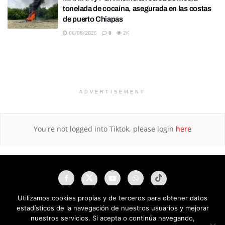
tonelada de cocaína, asegurada en las costas
de puerto Chiapas
06/08/2026
0
2K
ADVERTISEMENT
You're not logged into Tiktok, please login
here
Utilizamos cookies propias y de terceros para obtener datos
estadísticos de la navegación de nuestros usuarios y mejorar
nuestros servicios. Si acepta o continúa navegando,