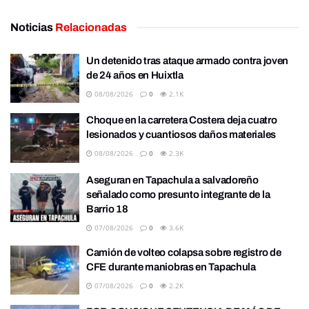
Noticias
Relacionadas
Un detenido tras ataque armado contra joven
de 24 años en Huixtla
08/08/2026
0
2.1K
Choque en la carretera Costera deja cuatro
lesionados y cuantiosos daños materiales
08/08/2026
0
2.3K
Aseguran en Tapachula a salvadoreño
señalado como presunto integrante de la
Barrio 18
07/08/2026
0
3.6K
Camión de volteo colapsa sobre registro de
CFE durante maniobras en Tapachula
07/08/2026
0
2.2K