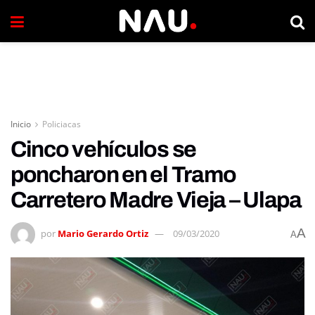
Inicio
Policiacas
Cinco vehículos se
poncharon en el Tramo
Carretero Madre Vieja – Ulapa
A
por
Mario Gerardo Ortiz
09/03/2020
A