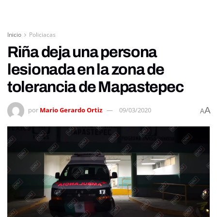
Inicio
Policiacas
Riña deja una persona
lesionada en la zona de
tolerancia de Mapastepec
A
por
Mario Gerardo Ortiz
09/03/2020
A