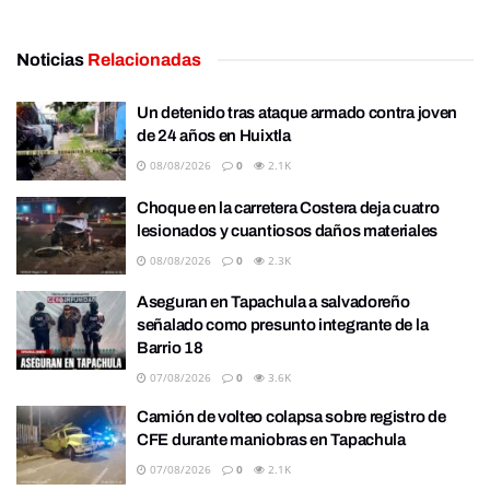
Noticias
Relacionadas
Un detenido tras ataque armado contra joven
de 24 años en Huixtla
08/08/2026
0
2.1K
Choque en la carretera Costera deja cuatro
lesionados y cuantiosos daños materiales
08/08/2026
0
2.3K
Aseguran en Tapachula a salvadoreño
señalado como presunto integrante de la
Barrio 18
07/08/2026
0
3.6K
Camión de volteo colapsa sobre registro de
CFE durante maniobras en Tapachula
07/08/2026
0
2.1K