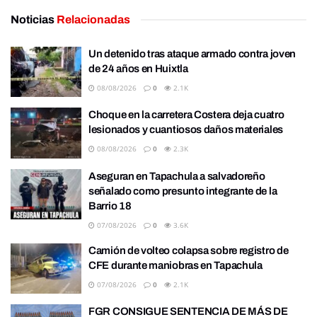
Noticias
Relacionadas
Un detenido tras ataque armado contra joven
de 24 años en Huixtla
08/08/2026
0
2.1K
Choque en la carretera Costera deja cuatro
lesionados y cuantiosos daños materiales
08/08/2026
0
2.3K
Aseguran en Tapachula a salvadoreño
señalado como presunto integrante de la
Barrio 18
07/08/2026
0
3.6K
Camión de volteo colapsa sobre registro de
CFE durante maniobras en Tapachula
07/08/2026
0
2.1K
FGR CONSIGUE SENTENCIA DE MÁS DE