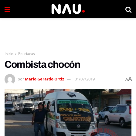
Inicio
Policiacas
Combista chocón
A
por
Mario Gerardo Ortiz
01/07/2019
A