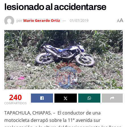
lesionado al accidentarse
A
por
Mario Gerardo Ortiz
01/07/2019
A
240
COMPARTIDOS
TAPACHULA, CHIAPAS. – El conductor de una
motocicleta derrapó sobre la 11ª avenida sur