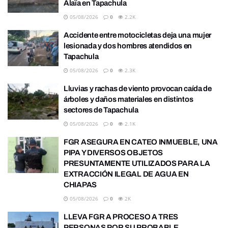
Alaïa en Tapachula
05/08/2026
0
2.2K
Accidente entre motocicletas deja una mujer
lesionada y dos hombres atendidos en
Tapachula
05/08/2026
0
2.3K
Lluvias y rachas de viento provocan caída de
árboles y daños materiales en distintos
sectores de Tapachula
05/08/2026
0
2.1K
FGR ASEGURA EN CATEO INMUEBLE, UNA
PIPA Y DIVERSOS OBJETOS
PRESUNTAMENTE UTILIZADOS PARA LA
EXTRACCIÓN ILEGAL DE AGUA EN
CHIAPAS
05/08/2026
0
2K
LLEVA FGR A PROCESO A TRES
PERSONAS POR SU PROBABLE