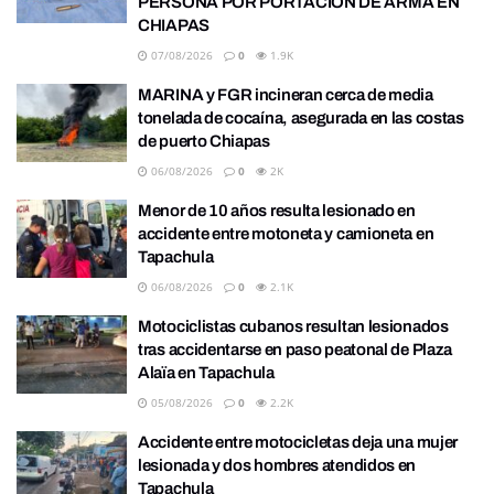
PERSONA POR PORTACIÓN DE ARMA EN
CHIAPAS
07/08/2026
0
1.9K
MARINA y FGR incineran cerca de media
tonelada de cocaína, asegurada en las costas
de puerto Chiapas
06/08/2026
0
2K
Menor de 10 años resulta lesionado en
accidente entre motoneta y camioneta en
Tapachula
06/08/2026
0
2.1K
Motociclistas cubanos resultan lesionados
tras accidentarse en paso peatonal de Plaza
Alaïa en Tapachula
05/08/2026
0
2.2K
Accidente entre motocicletas deja una mujer
lesionada y dos hombres atendidos en
Tapachula