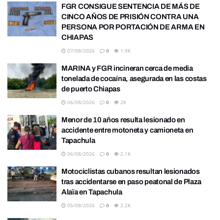
FGR CONSIGUE SENTENCIA DE MÁS DE
CINCO AÑOS DE PRISIÓN CONTRA UNA
PERSONA POR PORTACIÓN DE ARMA EN
CHIAPAS
07/08/2026
0
1.9K
MARINA y FGR incineran cerca de media
tonelada de cocaína, asegurada en las costas
de puerto Chiapas
06/08/2026
0
2K
Menor de 10 años resulta lesionado en
accidente entre motoneta y camioneta en
Tapachula
06/08/2026
0
2.1K
Motociclistas cubanos resultan lesionados
tras accidentarse en paso peatonal de Plaza
Alaïa en Tapachula
05/08/2026
0
2.2K