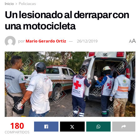
Inicio
Policiacas
Un lesionado al derrapar con
una motocicleta
A
por
Mario Gerardo Ortiz
26/12/2019
A
180
COMPARTIDOS