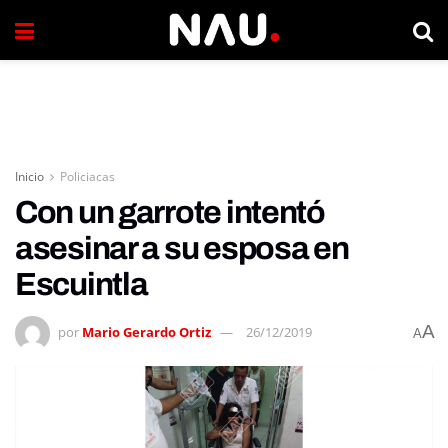
Inicio
Policiacas
Con un garrote intentó
asesinar a su esposa en
Escuintla
A
por
Mario Gerardo Ortiz
26/12/2019
A