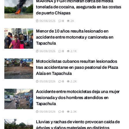
MARINA y FGR incineran cerca de media
tonelada de cocaína, asegurada en las costas
de puerto Chiapas
06/08/2026
0
2K
Menor de 10 años resulta lesionado en
accidente entre motoneta y camioneta en
Tapachula
06/08/2026
0
2.1K
Motociclistas cubanos resultan lesionados
tras accidentarse en paso peatonal de Plaza
Alaïa en Tapachula
05/08/2026
0
2.2K
Accidente entre motocicletas deja una mujer
lesionada y dos hombres atendidos en
Tapachula
05/08/2026
0
2.3K
Lluvias y rachas de viento provocan caída de
árboles y daños materiales en distintos