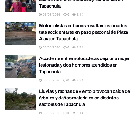
Tapachula
06/08/2026
0
2.1K
Motociclistas cubanos resultan lesionados
tras accidentarse en paso peatonal de Plaza
Alaïa en Tapachula
05/08/2026
0
2.2K
Accidente entre motocicletas deja una mujer
lesionada y dos hombres atendidos en
Tapachula
05/08/2026
0
2.3K
Lluvias y rachas de viento provocan caída de
árboles y daños materiales en distintos
sectores de Tapachula
05/08/2026
0
2.1K