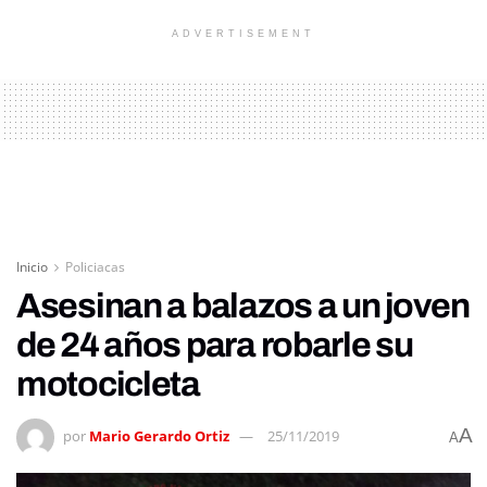
ADVERTISEMENT
Inicio
Policiacas
Asesinan a balazos a un joven
de 24 años para robarle su
motocicleta
A
por
Mario Gerardo Ortiz
25/11/2019
A