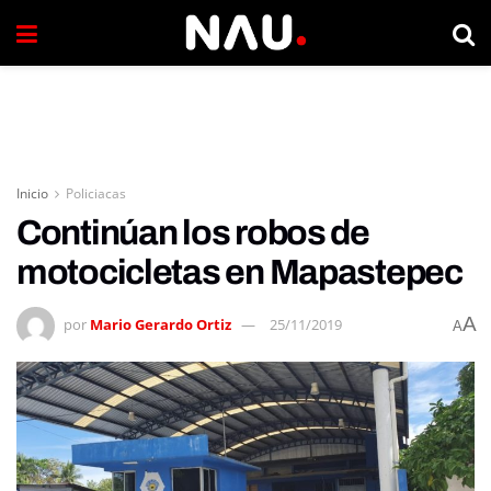
Inicio
Policiacas
Continúan los robos de
motocicletas en Mapastepec
A
por
Mario Gerardo Ortiz
25/11/2019
A