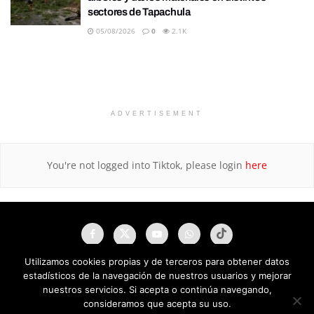
sectores de Tapachula
05/08/2026
0
2.1K
ADVERTISEMENT
You're not logged into Tiktok, please login
here
Utilizamos cookies propias y de terceros para obtener datos
estadísticos de la navegación de nuestros usuarios y mejorar
nuestros servicios. Si acepta o continúa navegando,
consideramos que acepta su uso.