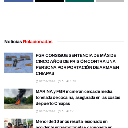
Noticias
Relacionadas
FGR CONSIGUE SENTENCIA DE MÁS DE
CINCO AÑOS DE PRISIÓN CONTRA UNA
PERSONA POR PORTACIÓN DE ARMA EN
CHIAPAS
07/08/2026
0
1.9K
MARINA y FGR incineran cerca de media
tonelada de cocaína, asegurada en las costas
de puerto Chiapas
06/08/2026
0
2K
Menor de 10 años resulta lesionado en
accidente entre motoneta y camioneta en