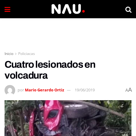
Inicio
Policiacas
Cuatro lesionados en
volcadura
A
por
Mario Gerardo Ortiz
19/06/2019
A