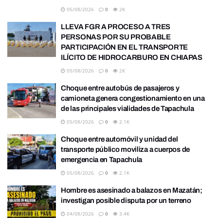
05/08/2026
0
2K
LLEVA FGR A PROCESO A TRES
PERSONAS POR SU PROBABLE
PARTICIPACIÓN EN EL TRANSPORTE
ILÍCITO DE HIDROCARBURO EN CHIAPAS
05/08/2026
0
2K
Choque entre autobús de pasajeros y
camioneta genera congestionamiento en una
de las principales vialidades de Tapachula
05/08/2026
0
2.1K
Choque entre automóvil y unidad del
transporte público moviliza a cuerpos de
emergencia en Tapachula
05/08/2026
0
2.1K
Hombre es asesinado a balazos en Mazatán;
investigan posible disputa por un terreno
04/08/2026
0
3.4K