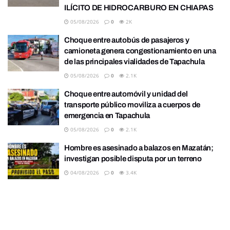
ILÍCITO DE HIDROCARBURO EN CHIAPAS
05/08/2026
0
2K
Choque entre autobús de pasajeros y
camioneta genera congestionamiento en una
de las principales vialidades de Tapachula
05/08/2026
0
2.1K
Choque entre automóvil y unidad del
transporte público moviliza a cuerpos de
emergencia en Tapachula
05/08/2026
0
2.1K
Hombre es asesinado a balazos en Mazatán;
investigan posible disputa por un terreno
04/08/2026
0
3.4K