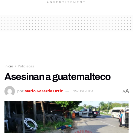
ADVERTISEMENT
Inicio
Policiacas
Asesinan a guatemalteco
A
por
Mario Gerardo Ortiz
19/06/2019
A