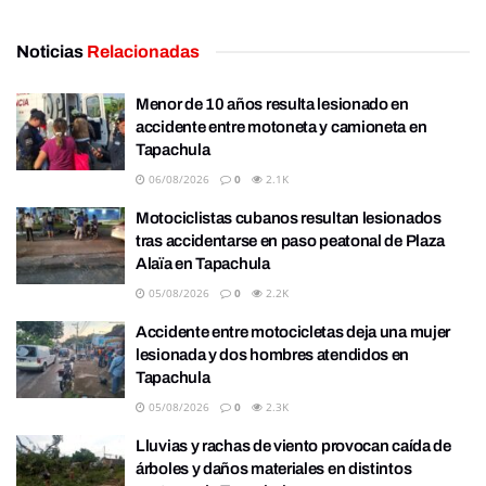
Noticias
Relacionadas
Menor de 10 años resulta lesionado en
accidente entre motoneta y camioneta en
Tapachula
06/08/2026
0
2.1K
Motociclistas cubanos resultan lesionados
tras accidentarse en paso peatonal de Plaza
Alaïa en Tapachula
05/08/2026
0
2.2K
Accidente entre motocicletas deja una mujer
lesionada y dos hombres atendidos en
Tapachula
05/08/2026
0
2.3K
Lluvias y rachas de viento provocan caída de
árboles y daños materiales en distintos