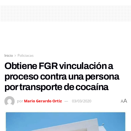
Inicio
Policiacas
Obtiene FGR vinculación a
proceso contra una persona
por transporte de cocaína
A
por
Mario Gerardo Ortiz
03/03/2020
A