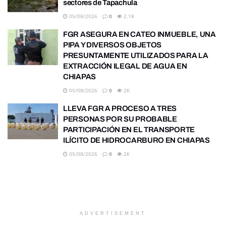
sectores de Tapachula
05/08/2026
0
2.1K
FGR ASEGURA EN CATEO INMUEBLE, UNA
PIPA Y DIVERSOS OBJETOS
PRESUNTAMENTE UTILIZADOS PARA LA
EXTRACCIÓN ILEGAL DE AGUA EN
CHIAPAS
05/08/2026
0
2K
LLEVA FGR A PROCESO A TRES
PERSONAS POR SU PROBABLE
PARTICIPACIÓN EN EL TRANSPORTE
ILÍCITO DE HIDROCARBURO EN CHIAPAS
05/08/2026
0
2K
ADVERTISEMENT