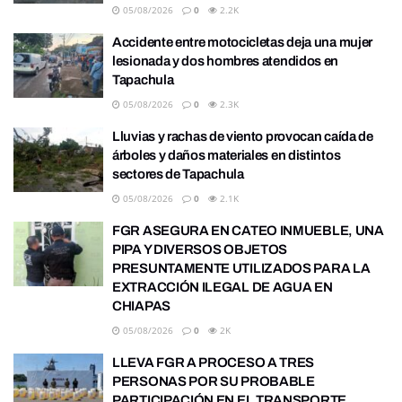
05/08/2026
0
2.2K
Accidente entre motocicletas deja una mujer
lesionada y dos hombres atendidos en
Tapachula
05/08/2026
0
2.3K
Lluvias y rachas de viento provocan caída de
árboles y daños materiales en distintos
sectores de Tapachula
05/08/2026
0
2.1K
FGR ASEGURA EN CATEO INMUEBLE, UNA
PIPA Y DIVERSOS OBJETOS
PRESUNTAMENTE UTILIZADOS PARA LA
EXTRACCIÓN ILEGAL DE AGUA EN
CHIAPAS
05/08/2026
0
2K
LLEVA FGR A PROCESO A TRES
PERSONAS POR SU PROBABLE
PARTICIPACIÓN EN EL TRANSPORTE