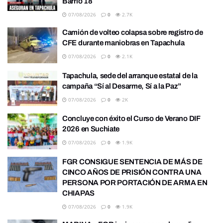
Barrio 18
07/08/2026
0
2.7K
Camión de volteo colapsa sobre registro de
CFE durante maniobras en Tapachula
07/08/2026
0
2.1K
Tapachula, sede del arranque estatal de la
campaña “Sí al Desarme, Sí a la Paz”
07/08/2026
0
2K
Concluye con éxito el Curso de Verano DIF
2026 en Suchiate
07/08/2026
0
1.9K
FGR CONSIGUE SENTENCIA DE MÁS DE
CINCO AÑOS DE PRISIÓN CONTRA UNA
PERSONA POR PORTACIÓN DE ARMA EN
CHIAPAS
07/08/2026
0
1.9K