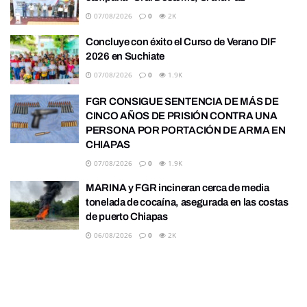
07/08/2026
0
2K
Concluye con éxito el Curso de Verano DIF
2026 en Suchiate
07/08/2026
0
1.9K
FGR CONSIGUE SENTENCIA DE MÁS DE
CINCO AÑOS DE PRISIÓN CONTRA UNA
PERSONA POR PORTACIÓN DE ARMA EN
CHIAPAS
07/08/2026
0
1.9K
MARINA y FGR incineran cerca de media
tonelada de cocaína, asegurada en las costas
de puerto Chiapas
06/08/2026
0
2K