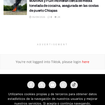
MARINA y FGR incineran cerca de media
tonelada de cocaína, asegurada en las costas
de puerto Chiapas
06/08/2026
0
2K
ADVERTISEMENT
You're not logged into Tiktok, please login
here
Utilizamos cookies propias y de terceros para obtener datos
estadísticos de la navegación de nuestros usuarios y mejorar
nuestros servicios. Si acepta o continúa navegando,