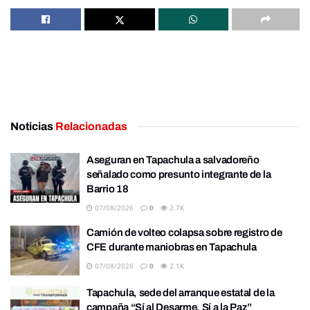
Noticias
Relacionadas
Aseguran en Tapachula a salvadoreño
señalado como presunto integrante de la
Barrio 18
07/08/2026
0
2.7K
Camión de volteo colapsa sobre registro de
CFE durante maniobras en Tapachula
07/08/2026
0
2.1K
Tapachula, sede del arranque estatal de la
campaña “Sí al Desarme, Sí a la Paz”