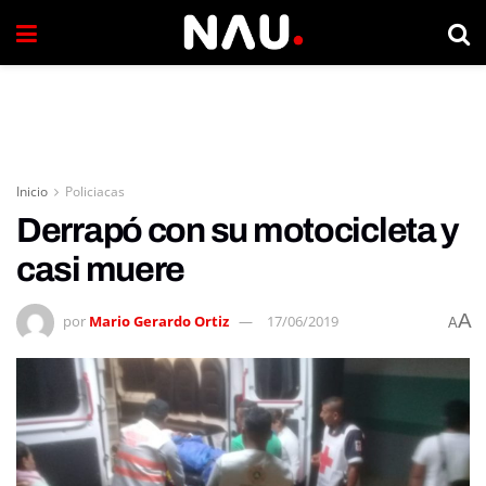
Inicio
Policiacas
Derrapó con su motocicleta y
casi muere
A
por
Mario Gerardo Ortiz
17/06/2019
A