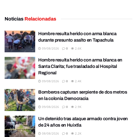
Noticias
Relacionadas
Hombre resulta herido con arma blanca
durante presunto asalto en Tapachula
09/08/2026
0
2.6K
Hombre resulta herido con arma blanca en
Santa Clarita; fue trasladado al Hospital
Regional
09/08/2026
0
2.4K
Bomberos capturan serpiente de dos metros
en la colonia Democracia
09/08/2026
0
2.9K
Un detenido tras ataque armado contra joven
de 24 años en Huixtla
08/08/2026
0
2.2K