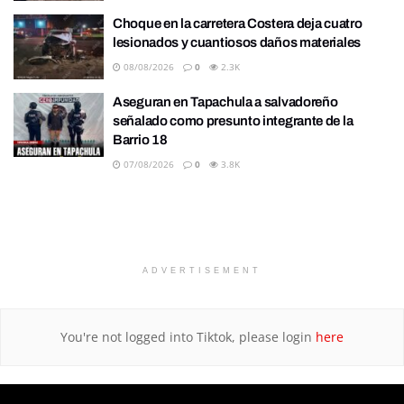
Choque en la carretera Costera deja cuatro
lesionados y cuantiosos daños materiales
08/08/2026
0
2.3K
Aseguran en Tapachula a salvadoreño
señalado como presunto integrante de la
Barrio 18
07/08/2026
0
3.8K
ADVERTISEMENT
You're not logged into Tiktok, please login
here