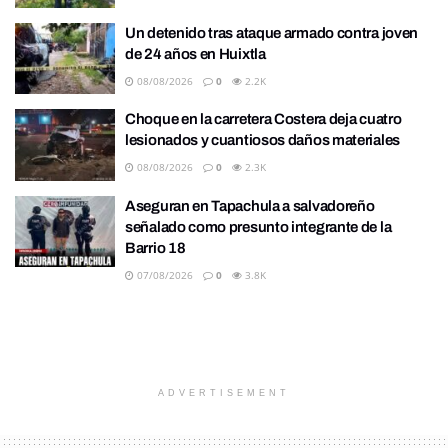
Un detenido tras ataque armado contra joven
de 24 años en Huixtla
08/08/2026
0
2.2K
Choque en la carretera Costera deja cuatro
lesionados y cuantiosos daños materiales
08/08/2026
0
2.3K
Aseguran en Tapachula a salvadoreño
señalado como presunto integrante de la
Barrio 18
07/08/2026
0
3.8K
ADVERTISEMENT