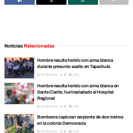
Noticias
Relacionadas
Hombre resulta herido con arma blanca
durante presunto asalto en Tapachula
09/08/2026
0
2.6K
Hombre resulta herido con arma blanca en
Santa Clarita; fue trasladado al Hospital
Regional
09/08/2026
0
2.4K
Bomberos capturan serpiente de dos metros
en la colonia Democracia
09/08/2026
0
2.9K