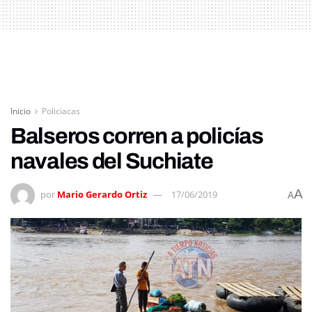
Inicio
Policiacas
Balseros corren a policías
navales del Suchiate
A
por
Mario Gerardo Ortiz
17/06/2019
A