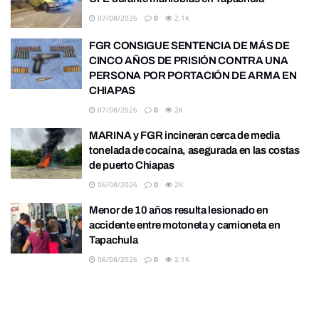
07/08/2026
0
2.1K
FGR CONSIGUE SENTENCIA DE MÁS DE
CINCO AÑOS DE PRISIÓN CONTRA UNA
PERSONA POR PORTACIÓN DE ARMA EN
CHIAPAS
07/08/2026
0
2K
MARINA y FGR incineran cerca de media
tonelada de cocaína, asegurada en las costas
de puerto Chiapas
06/08/2026
0
2K
Menor de 10 años resulta lesionado en
accidente entre motoneta y camioneta en
Tapachula
06/08/2026
0
2.1K