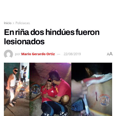
Inicio
Policiacas
En riña dos hindúes fueron
lesionados
A
por
Mario Gerardo Ortiz
22/08/2019
A