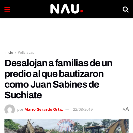
Inicio
Policiacas
Desalojan a familias de un
predio al que bautizaron
como Juan Sabines de
Suchiate
A
por
Mario Gerardo Ortiz
22/08/2019
A