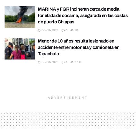
MARINA y FGR incineran cerca de media
tonelada de cocaína, asegurada en las costas
de puerto Chiapas
06/08/2026
0
2K
Menor de 10 años resulta lesionado en
accidente entre motoneta y camioneta en
Tapachula
06/08/2026
0
2.1K
ADVERTISEMENT