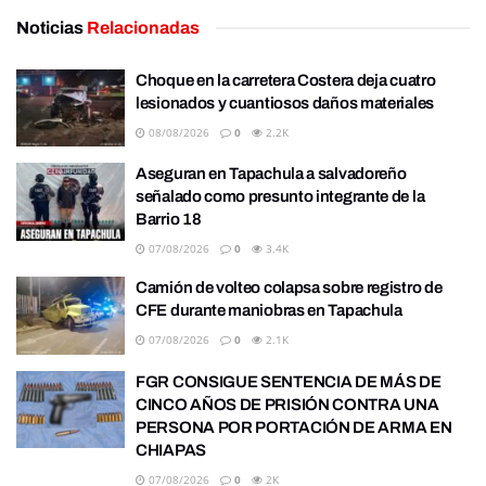
Noticias
Relacionadas
Choque en la carretera Costera deja cuatro
lesionados y cuantiosos daños materiales
08/08/2026
0
2.2K
Aseguran en Tapachula a salvadoreño
señalado como presunto integrante de la
Barrio 18
07/08/2026
0
3.4K
Camión de volteo colapsa sobre registro de
CFE durante maniobras en Tapachula
07/08/2026
0
2.1K
FGR CONSIGUE SENTENCIA DE MÁS DE
CINCO AÑOS DE PRISIÓN CONTRA UNA
PERSONA POR PORTACIÓN DE ARMA EN
CHIAPAS
07/08/2026
0
2K