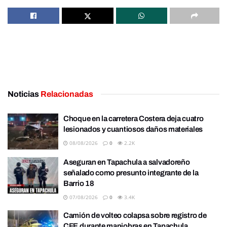
Noticias
Relacionadas
Choque en la carretera Costera deja cuatro
lesionados y cuantiosos daños materiales
08/08/2026
0
2.2K
Aseguran en Tapachula a salvadoreño
señalado como presunto integrante de la
Barrio 18
07/08/2026
0
3.4K
Camión de volteo colapsa sobre registro de
CFE durante maniobras en Tapachula