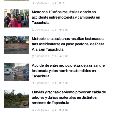
06/08/2026
0
2K
Menor de 10 años resulta lesionado en
accidente entre motoneta y camioneta en
Tapachula
06/08/2026
0
2.1K
Motociclistas cubanos resultan lesionados
tras accidentarse en paso peatonal de Plaza
Alaïa en Tapachula
05/08/2026
0
2.2K
Accidente entre motocicletas deja una mujer
lesionada y dos hombres atendidos en
Tapachula
05/08/2026
0
2.3K
Lluvias y rachas de viento provocan caída de
árboles y daños materiales en distintos
sectores de Tapachula
05/08/2026
0
2.1K