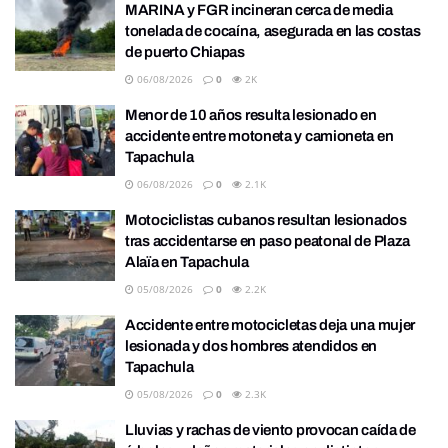
MARINA y FGR incineran cerca de media
tonelada de cocaína, asegurada en las costas
de puerto Chiapas
06/08/2026
0
2K
Menor de 10 años resulta lesionado en
accidente entre motoneta y camioneta en
Tapachula
06/08/2026
0
2.1K
Motociclistas cubanos resultan lesionados
tras accidentarse en paso peatonal de Plaza
Alaïa en Tapachula
05/08/2026
0
2.2K
Accidente entre motocicletas deja una mujer
lesionada y dos hombres atendidos en
Tapachula
05/08/2026
0
2.3K
Lluvias y rachas de viento provocan caída de