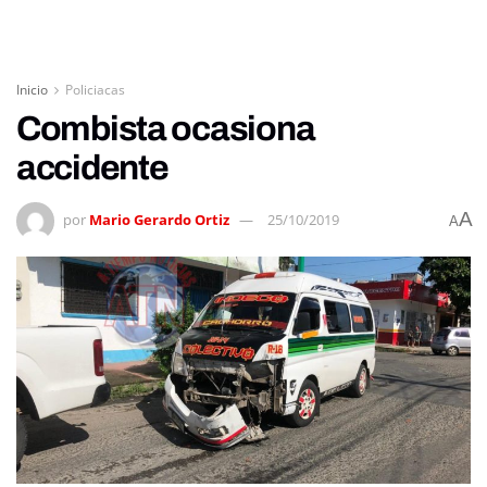
Inicio
Policiacas
Combista ocasiona
accidente
A
por
Mario Gerardo Ortiz
25/10/2019
A