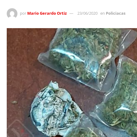
por
Mario Gerardo Ortiz
23/06/2020
en
Policiacas