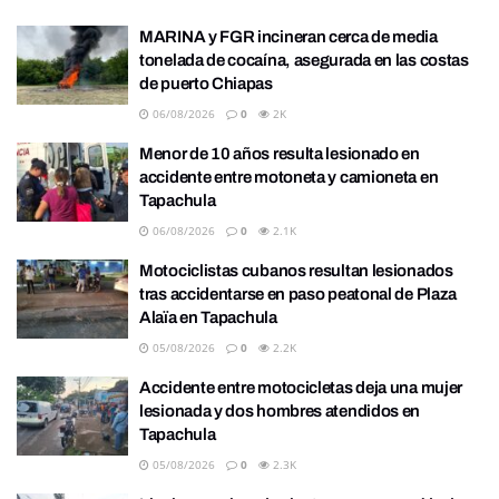
MARINA y FGR incineran cerca de media
tonelada de cocaína, asegurada en las costas
de puerto Chiapas
06/08/2026
0
2K
Menor de 10 años resulta lesionado en
accidente entre motoneta y camioneta en
Tapachula
06/08/2026
0
2.1K
Motociclistas cubanos resultan lesionados
tras accidentarse en paso peatonal de Plaza
Alaïa en Tapachula
05/08/2026
0
2.2K
Accidente entre motocicletas deja una mujer
lesionada y dos hombres atendidos en
Tapachula
05/08/2026
0
2.3K