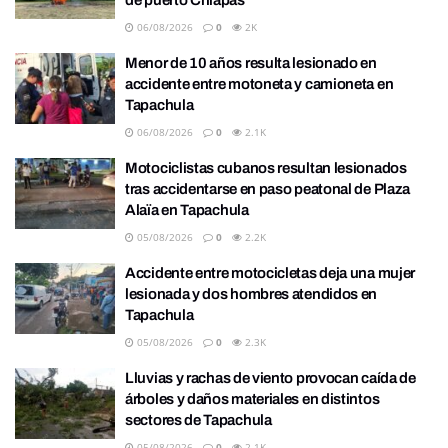
06/08/2026
0
2K
Menor de 10 años resulta lesionado en
accidente entre motoneta y camioneta en
Tapachula
06/08/2026
0
2.1K
Motociclistas cubanos resultan lesionados
tras accidentarse en paso peatonal de Plaza
Alaïa en Tapachula
05/08/2026
0
2.2K
Accidente entre motocicletas deja una mujer
lesionada y dos hombres atendidos en
Tapachula
05/08/2026
0
2.3K
Lluvias y rachas de viento provocan caída de
árboles y daños materiales en distintos
sectores de Tapachula
05/08/2026
0
2.1K