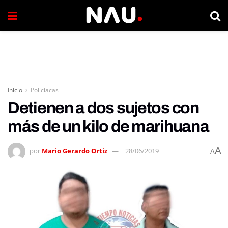
Inicio
Policiacas
Detienen a dos sujetos con
más de un kilo de marihuana
A
por
Mario Gerardo Ortiz
28/06/2019
A