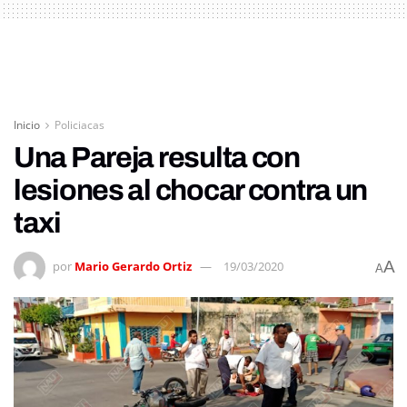
Inicio
Policiacas
Una Pareja resulta con
lesiones al chocar contra un
taxi
A
por
Mario Gerardo Ortiz
19/03/2020
A