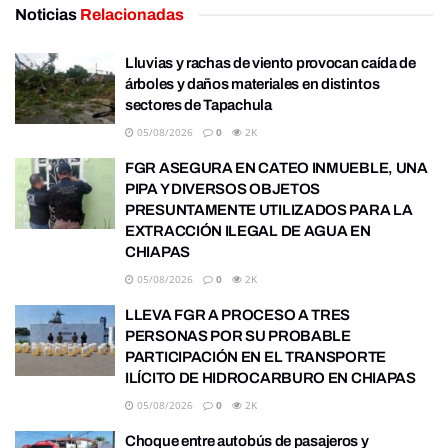
Noticias
Relacionadas
Lluvias y rachas de viento provocan caída de
árboles y daños materiales en distintos
sectores de Tapachula
05/08/2026
0
2K
FGR ASEGURA EN CATEO INMUEBLE, UNA
PIPA Y DIVERSOS OBJETOS
PRESUNTAMENTE UTILIZADOS PARA LA
EXTRACCIÓN ILEGAL DE AGUA EN
CHIAPAS
05/08/2026
0
2K
LLEVA FGR A PROCESO A TRES
PERSONAS POR SU PROBABLE
PARTICIPACIÓN EN EL TRANSPORTE
ILÍCITO DE HIDROCARBURO EN CHIAPAS
05/08/2026
0
2K
Choque entre autobús de pasajeros y