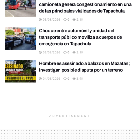
camioneta genera congestionamiento en una
de las principales vialidades de Tapachula
05/08/2026
0
2.1K
Choque entre automóvil y unidad del
transporte público moviliza a cuerpos de
emergencia en Tapachula
05/08/2026
0
2.1K
Hombre es asesinado a balazos en Mazatán;
investigan posible disputa por un terreno
04/08/2026
0
3.4K
ADVERTISEMENT