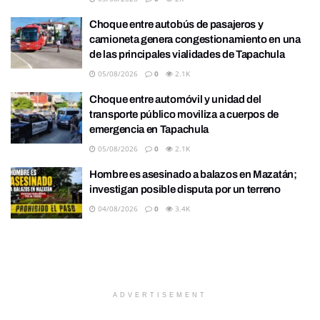
Choque entre autobús de pasajeros y
camioneta genera congestionamiento en una
de las principales vialidades de Tapachula
05/08/2026
0
2.1K
Choque entre automóvil y unidad del
transporte público moviliza a cuerpos de
emergencia en Tapachula
05/08/2026
0
2.1K
Hombre es asesinado a balazos en Mazatán;
investigan posible disputa por un terreno
04/08/2026
0
3.4K
ADVERTISEMENT