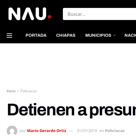
PORTADA
CHIAPAS
MUNICIPIOS
NACI
Inicio
Policiacas
Detienen a presu
por
Mario Gerardo Ortiz
31/07/2019
en
Policiacas