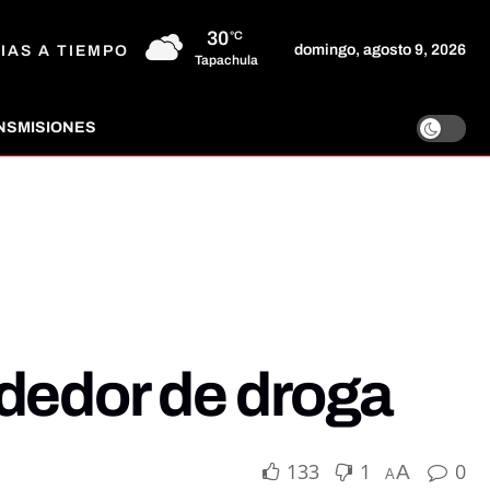
30
°C
domingo, agosto 9, 2026
IAS A TIEMPO
Tapachula
NSMISIONES
ndedor de droga
133
1
0
A
A