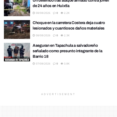
Un detenido tras ataque armado contra joven
de 24 años en Huixtla
08/08/2026
0
2.2K
Choque en la carretera Costera deja cuatro
lesionados y cuantiosos daños materiales
08/08/2026
0
2.3K
Aseguran en Tapachula a salvadoreño
señalado como presunto integrante de la
Barrio 18
07/08/2026
0
3.8K
ADVERTISEMENT