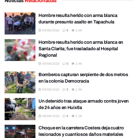
Noticias
Relacionadas
Hombre resulta herido con arma blanca
durante presunto asalto en Tapachula
09/08/2026
0
2.6K
Hombre resulta herido con arma blanca en
Santa Clarita; fue trasladado al Hospital
Regional
09/08/2026
0
2.4K
Bomberos capturan serpiente de dos metros
en la colonia Democracia
09/08/2026
0
2.9K
Un detenido tras ataque armado contra joven
de 24 años en Huixtla
08/08/2026
0
2.2K
Choque en la carretera Costera deja cuatro
lesionados y cuantiosos daños materiales