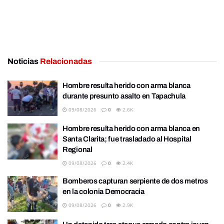
Noticias
Relacionadas
Hombre resulta herido con arma blanca
durante presunto asalto en Tapachula
09/08/2026
0
2.6K
Hombre resulta herido con arma blanca en
Santa Clarita; fue trasladado al Hospital
Regional
09/08/2026
0
2.4K
Bomberos capturan serpiente de dos metros
en la colonia Democracia
09/08/2026
0
2.9K