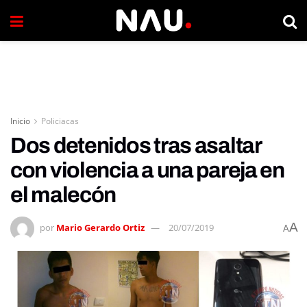
Inicio
Policiacas
Dos detenidos tras asaltar
con violencia a una pareja en
el malecón
A
por
Mario Gerardo Ortiz
20/07/2019
A