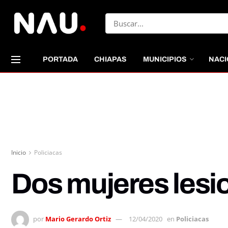
PORTADA
CHIAPAS
MUNICIPIOS
NACI
Inicio
Policiacas
Dos mujeres lesi
por
Mario Gerardo Ortiz
12/04/2020
en
Policiacas