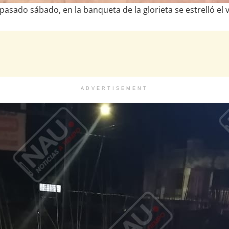
pasado sábado, en la banqueta de la glorieta se estrelló el v
ADVERTISEMENT