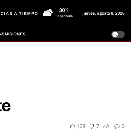
30
°C
jueves, agosto 6, 2026
ICIAS A TIEMPO
Tapachula
NSMISIONES
te
128
7
0
A
A