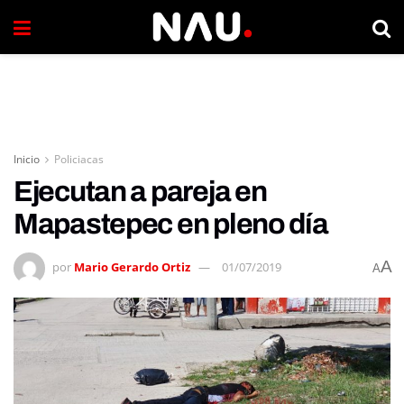
Inicio
Policiacas
Ejecutan a pareja en
Mapastepec en pleno día
A
por
Mario Gerardo Ortiz
01/07/2019
A