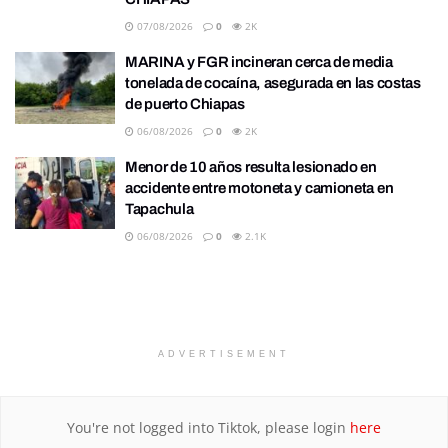
07/08/2026
0
2K
MARINA y FGR incineran cerca de media
tonelada de cocaína, asegurada en las costas
de puerto Chiapas
06/08/2026
0
2K
Menor de 10 años resulta lesionado en
accidente entre motoneta y camioneta en
Tapachula
06/08/2026
0
2.1K
ADVERTISEMENT
You're not logged into Tiktok, please login
here