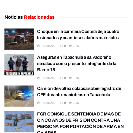
Noticias
Relacionadas
Choque en la carretera Costera deja cuatro
lesionados y cuantiosos daños materiales
08/08/2026
0
2.2K
Aseguran en Tapachula a salvadoreño
señalado como presunto integrante de la
Barrio 18
07/08/2026
0
3.4K
Camión de volteo colapsa sobre registro de
CFE durante maniobras en Tapachula
07/08/2026
0
2.1K
FGR CONSIGUE SENTENCIA DE MÁS DE
CINCO AÑOS DE PRISIÓN CONTRA UNA
PERSONA POR PORTACIÓN DE ARMA EN
CHIAPAS