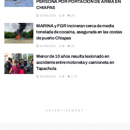
PERSONA POR PORTACIÓN DE ARMA EN
CHIAPAS
07/08/2026
0
2K
MARINA y FGR incineran cerca de media
tonelada de cocaína, asegurada en las costas
de puerto Chiapas
06/08/2026
0
2K
Menor de 10 años resulta lesionado en
accidente entre motoneta y camioneta en
Tapachula
06/08/2026
0
2.1K
ADVERTISEMENT