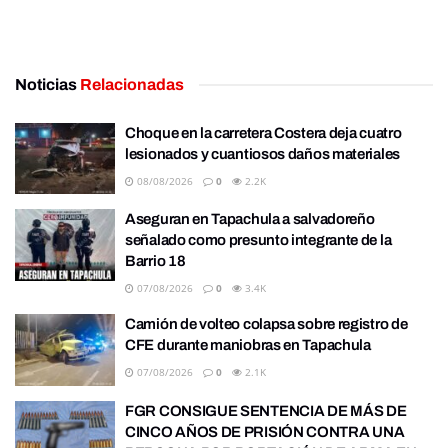
Noticias
Relacionadas
Choque en la carretera Costera deja cuatro
lesionados y cuantiosos daños materiales
08/08/2026
0
2.2K
Aseguran en Tapachula a salvadoreño
señalado como presunto integrante de la
Barrio 18
07/08/2026
0
3.4K
Camión de volteo colapsa sobre registro de
CFE durante maniobras en Tapachula
07/08/2026
0
2.1K
FGR CONSIGUE SENTENCIA DE MÁS DE
CINCO AÑOS DE PRISIÓN CONTRA UNA