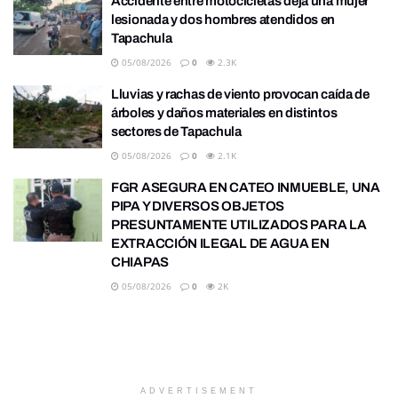
Accidente entre motocicletas deja una mujer
lesionada y dos hombres atendidos en
Tapachula
05/08/2026
0
2.3K
Lluvias y rachas de viento provocan caída de
árboles y daños materiales en distintos
sectores de Tapachula
05/08/2026
0
2.1K
FGR ASEGURA EN CATEO INMUEBLE, UNA
PIPA Y DIVERSOS OBJETOS
PRESUNTAMENTE UTILIZADOS PARA LA
EXTRACCIÓN ILEGAL DE AGUA EN
CHIAPAS
05/08/2026
0
2K
ADVERTISEMENT