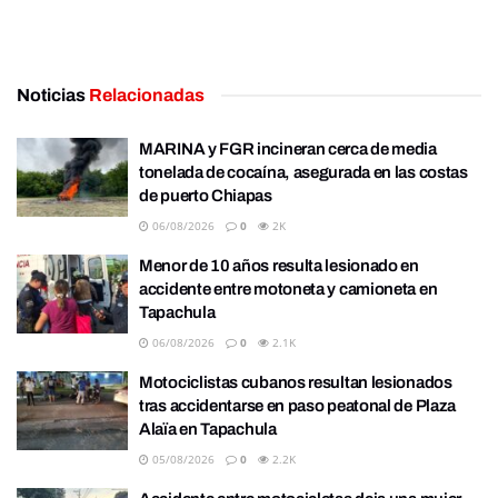
Noticias
Relacionadas
MARINA y FGR incineran cerca de media
tonelada de cocaína, asegurada en las costas
de puerto Chiapas
06/08/2026
0
2K
Menor de 10 años resulta lesionado en
accidente entre motoneta y camioneta en
Tapachula
06/08/2026
0
2.1K
Motociclistas cubanos resultan lesionados
tras accidentarse en paso peatonal de Plaza
Alaïa en Tapachula
05/08/2026
0
2.2K