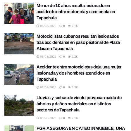
Menor de 10 años resulta lesionado en
accidente entre motoneta y camioneta en
Tapachula
06/08/2026
0
2.1K
Motociclistas cubanos resultan lesionados
tras accidentarse en paso peatonal de Plaza
Alaïa en Tapachula
05/08/2026
0
2.2K
Accidente entre motocicletas deja una mujer
lesionada y dos hombres atendidos en
Tapachula
05/08/2026
0
2.3K
Lluvias y rachas de viento provocan caída de
árboles y daños materiales en distintos
sectores de Tapachula
05/08/2026
0
2.1K
FGR ASEGURA EN CATEO INMUEBLE, UNA