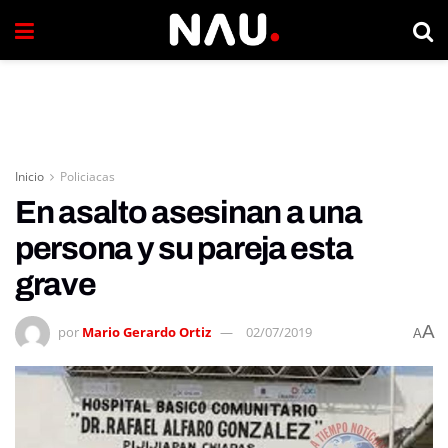
Inicio
Policiacas
En asalto asesinan a una
persona y su pareja esta
grave
A
por
Mario Gerardo Ortiz
02/07/2019
A