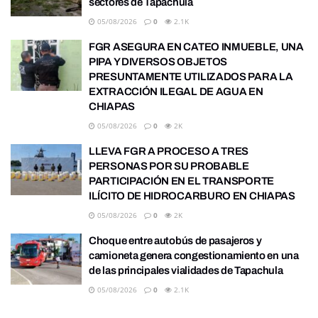
sectores de Tapachula
05/08/2026
0
2.1K
FGR ASEGURA EN CATEO INMUEBLE, UNA
PIPA Y DIVERSOS OBJETOS
PRESUNTAMENTE UTILIZADOS PARA LA
EXTRACCIÓN ILEGAL DE AGUA EN
CHIAPAS
05/08/2026
0
2K
LLEVA FGR A PROCESO A TRES
PERSONAS POR SU PROBABLE
PARTICIPACIÓN EN EL TRANSPORTE
ILÍCITO DE HIDROCARBURO EN CHIAPAS
05/08/2026
0
2K
Choque entre autobús de pasajeros y
camioneta genera congestionamiento en una
de las principales vialidades de Tapachula
05/08/2026
0
2.1K