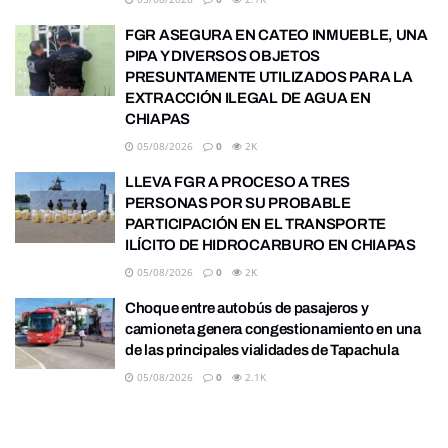
FGR ASEGURA EN CATEO INMUEBLE, UNA
PIPA Y DIVERSOS OBJETOS
PRESUNTAMENTE UTILIZADOS PARA LA
EXTRACCIÓN ILEGAL DE AGUA EN
CHIAPAS
05/08/2026
0
2K
LLEVA FGR A PROCESO A TRES
PERSONAS POR SU PROBABLE
PARTICIPACIÓN EN EL TRANSPORTE
ILÍCITO DE HIDROCARBURO EN CHIAPAS
05/08/2026
0
2K
Choque entre autobús de pasajeros y
camioneta genera congestionamiento en una
de las principales vialidades de Tapachula
05/08/2026
0
2.1K