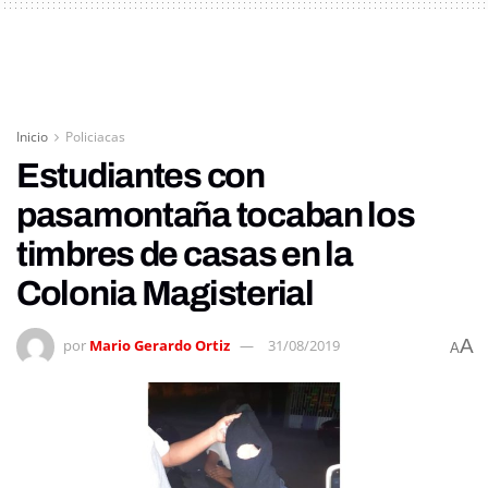
Inicio
Policiacas
Estudiantes con
pasamontaña tocaban los
timbres de casas en la
Colonia Magisterial
A
por
Mario Gerardo Ortiz
31/08/2019
A