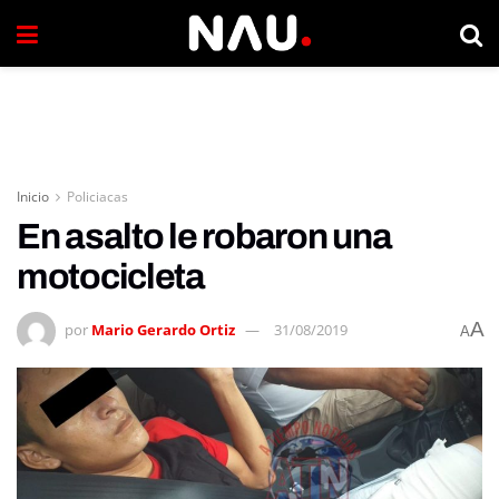
Inicio
Policiacas
En asalto le robaron una
motocicleta
A
por
Mario Gerardo Ortiz
31/08/2019
A