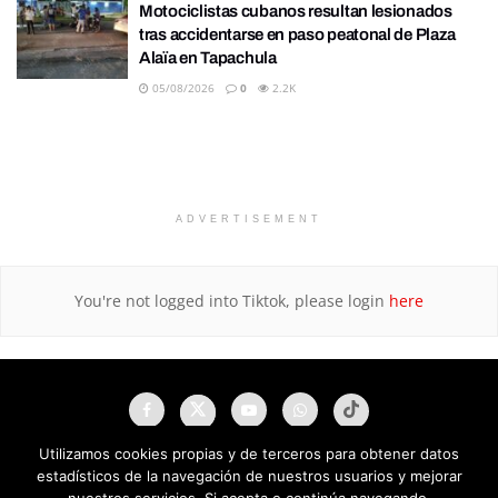
Motociclistas cubanos resultan lesionados
tras accidentarse en paso peatonal de Plaza
Alaïa en Tapachula
05/08/2026
0
2.2K
ADVERTISEMENT
You're not logged into Tiktok, please login
here
Utilizamos cookies propias y de terceros para obtener datos
estadísticos de la navegación de nuestros usuarios y mejorar