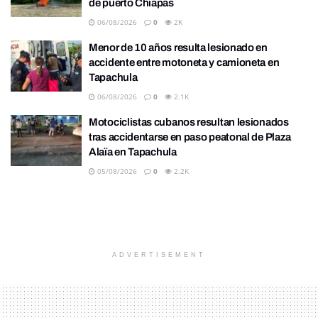
de puerto Chiapas
06/08/2026
0
2K
Menor de 10 años resulta lesionado en
accidente entre motoneta y camioneta en
Tapachula
06/08/2026
0
2.1K
Motociclistas cubanos resultan lesionados
tras accidentarse en paso peatonal de Plaza
Alaïa en Tapachula
05/08/2026
0
2.2K
ADVERTISEMENT