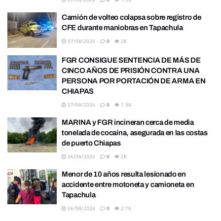
Camión de volteo colapsa sobre registro de
CFE durante maniobras en Tapachula
07/08/2026
0
2K
FGR CONSIGUE SENTENCIA DE MÁS DE
CINCO AÑOS DE PRISIÓN CONTRA UNA
PERSONA POR PORTACIÓN DE ARMA EN
CHIAPAS
07/08/2026
0
1.9K
MARINA y FGR incineran cerca de media
tonelada de cocaína, asegurada en las costas
de puerto Chiapas
06/08/2026
0
2K
Menor de 10 años resulta lesionado en
accidente entre motoneta y camioneta en
Tapachula
06/08/2026
0
2.1K