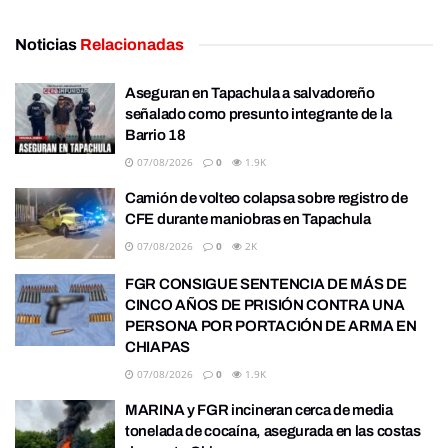
Noticias
Relacionadas
Aseguran en Tapachula a salvadoreño
señalado como presunto integrante de la
Barrio 18
07/08/2026
0
1.9K
Camión de volteo colapsa sobre registro de
CFE durante maniobras en Tapachula
07/08/2026
0
2K
FGR CONSIGUE SENTENCIA DE MÁS DE
CINCO AÑOS DE PRISIÓN CONTRA UNA
PERSONA POR PORTACIÓN DE ARMA EN
CHIAPAS
07/08/2026
0
1.9K
MARINA y FGR incineran cerca de media
tonelada de cocaína, asegurada en las costas