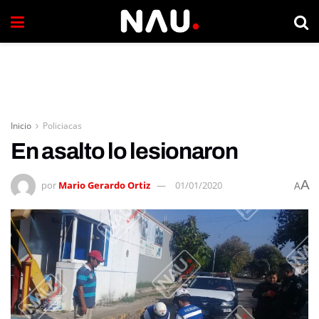
Inicio
Policiacas
En asalto lo lesionaron
A
por
Mario Gerardo Ortiz
01/01/2020
A