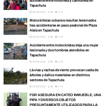
accidente entre motoneta y camioneta en
Tapachula
06/08/2026
0
2.1K
Motociclistas cubanos resultan lesionados
tras accidentarse en paso peatonal de Plaza
Alaïa en Tapachula
05/08/2026
0
2.2K
Accidente entre motocicletas deja una mujer
lesionada y dos hombres atendidos en
Tapachula
05/08/2026
0
2.2K
Lluvias y rachas de viento provocan caída de
árboles y daños materiales en distintos
sectores de Tapachula
05/08/2026
0
2.1K
FGR ASEGURA EN CATEO INMUEBLE, UNA
PIPA Y DIVERSOS OBJETOS
PRESUNTAMENTE UTILIZADOS PARA LA