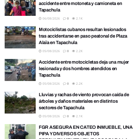
accidente entre motoneta y camioneta en
Tapachula
06/08/2026
0
2.1K
Motociclistas cubanos resultan lesionados
tras accidentarse en paso peatonal de Plaza
Alaïa en Tapachula
05/08/2026
0
2.2K
Accidente entre motocicletas deja una mujer
lesionada y dos hombres atendidos en
Tapachula
05/08/2026
0
2.2K
Lluvias y rachas de viento provocan caída de
árboles y daños materiales en distintos
sectores de Tapachula
05/08/2026
0
2.1K
FGR ASEGURA EN CATEO INMUEBLE, UNA
PIPA Y DIVERSOS OBJETOS