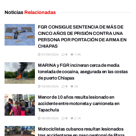
Noticias
Relacionadas
FGR CONSIGUE SENTENCIA DE MÁS DE
CINCO AÑOS DE PRISIÓN CONTRA UNA
PERSONA POR PORTACIÓN DE ARMA EN
CHIAPAS
07/08/2026
0
1.9K
MARINA y FGR incineran cerca de media
tonelada de cocaína, asegurada en las costas
de puerto Chiapas
06/08/2026
0
2K
Menor de 10 años resulta lesionado en
accidente entre motoneta y camioneta en
Tapachula
06/08/2026
0
2.1K
Motociclistas cubanos resultan lesionados
tras accidentarse en paso peatonal de Plaza