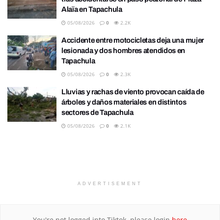
Alaïa en Tapachula
05/08/2026
0
2.2K
Accidente entre motocicletas deja una mujer
lesionada y dos hombres atendidos en
Tapachula
05/08/2026
0
2.3K
Lluvias y rachas de viento provocan caída de
árboles y daños materiales en distintos
sectores de Tapachula
05/08/2026
0
2.1K
ADVERTISEMENT
You're not logged into Tiktok, please login
here