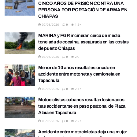
CINCO AÑOS DE PRISIÓN CONTRA UNA
PERSONA POR PORTACIÓN DE ARMA EN
CHIAPAS
07/08/2026
0
1.9K
MARINA y FGR incineran cerca de media
tonelada de cocaína, asegurada en las costas
de puerto Chiapas
06/08/2026
0
2K
Menor de 10 años resulta lesionado en
accidente entre motoneta y camioneta en
Tapachula
06/08/2026
0
2.1K
Motociclistas cubanos resultan lesionados
tras accidentarse en paso peatonal de Plaza
Alaïa en Tapachula
05/08/2026
0
2.2K
Accidente entre motocicletas deja una mujer