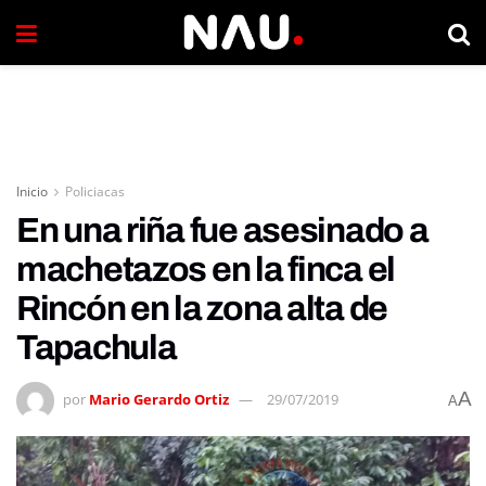
Inicio
Policiacas
En una riña fue asesinado a
machetazos en la finca el
Rincón en la zona alta de
Tapachula
A
por
Mario Gerardo Ortiz
29/07/2019
A