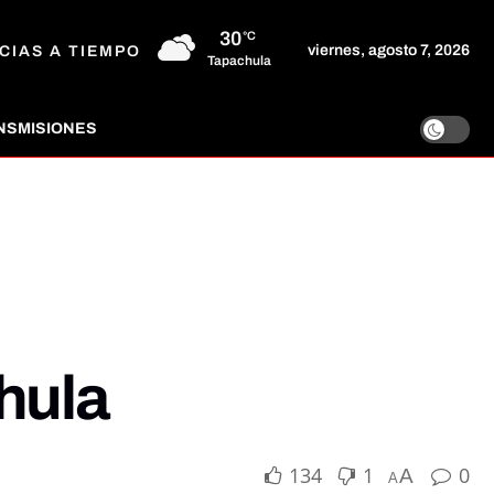
30
°C
viernes, agosto 7, 2026
CIAS A TIEMPO
Tapachula
NSMISIONES
hula
134
1
0
A
A