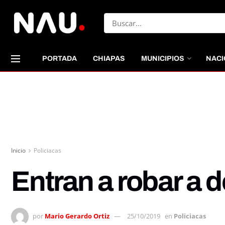
PORTADA
CHIAPAS
MUNICIPIOS
NACI
Inicio
Policiacas
Entran a robar a 
por
Mario Gerardo Ortiz
25/10/2019
en
Policiacas