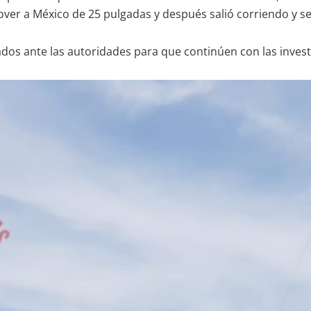
ver a México de 25 pulgadas y después salió corriendo y se 
os ante las autoridades para que continúen con las invest