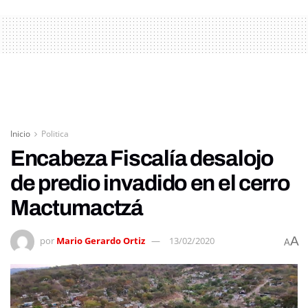
Inicio
Politica
Encabeza Fiscalía desalojo
de predio invadido en el cerro
Mactumactzá
A
por
Mario Gerardo Ortiz
13/02/2020
A