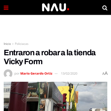
Inicio
Policiacas
Entraron a robar a la tienda
Vicky Form
A
por
Mario Gerardo Ortiz
13/02/2020
A