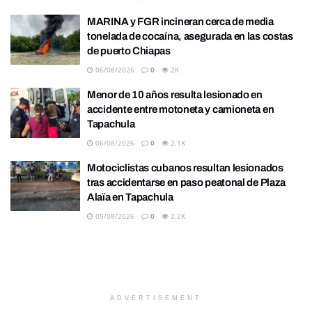
MARINA y FGR incineran cerca de media
tonelada de cocaína, asegurada en las costas
de puerto Chiapas
06/08/2026
0
2K
Menor de 10 años resulta lesionado en
accidente entre motoneta y camioneta en
Tapachula
06/08/2026
0
2.1K
Motociclistas cubanos resultan lesionados
tras accidentarse en paso peatonal de Plaza
Alaïa en Tapachula
05/08/2026
0
2.2K
ADVERTISEMENT