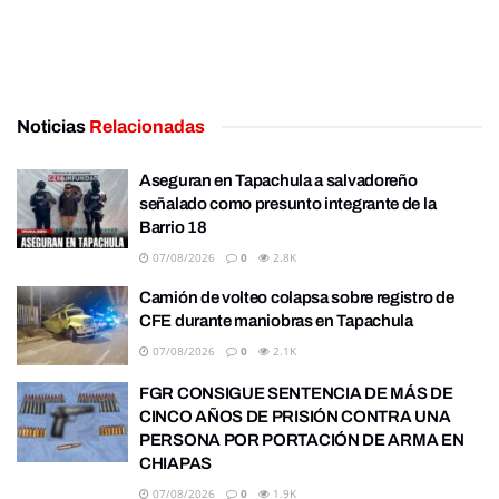
Noticias
Relacionadas
Aseguran en Tapachula a salvadoreño
señalado como presunto integrante de la
Barrio 18
07/08/2026
0
2.8K
Camión de volteo colapsa sobre registro de
CFE durante maniobras en Tapachula
07/08/2026
0
2.1K
FGR CONSIGUE SENTENCIA DE MÁS DE
CINCO AÑOS DE PRISIÓN CONTRA UNA
PERSONA POR PORTACIÓN DE ARMA EN
CHIAPAS
07/08/2026
0
1.9K