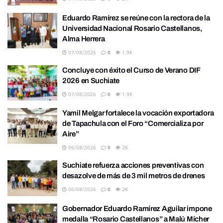
Eduardo Ramírez se reúne con la rectora de la
Universidad Nacional Rosario Castellanos,
Alma Herrera
07/08/2026
0
1.9K
Concluye con éxito el Curso de Verano DIF
2026 en Suchiate
07/08/2026
0
1.9K
Yamil Melgar fortalece la vocación exportadora
de Tapachula con el Foro “Comercializa por
Aire”
06/08/2026
0
2K
Suchiate refuerza acciones preventivas con
desazolve de más de 3 mil metros de drenes
06/08/2026
0
2K
Gobernador Eduardo Ramírez Aguilar impone
medalla “Rosario Castellanos” a Malú Mícher