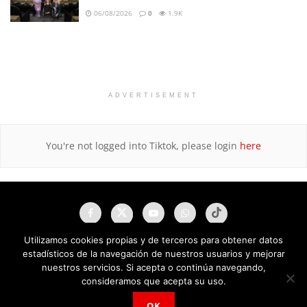
06/08/2026
0
1.9K
ADVERTISEMENT
You're not logged into Tiktok, please login
here
Utilizamos cookies propias y de terceros para obtener datos
estadísticos de la navegación de nuestros usuarios y mejorar
nuestros servicios. Si acepta o continúa navegando,
consideramos que acepta su uso.
OK