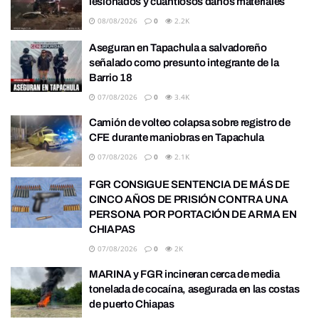
lesionados y cuantiosos daños materiales
08/08/2026
0
2.2K
Aseguran en Tapachula a salvadoreño
señalado como presunto integrante de la
Barrio 18
07/08/2026
0
3.4K
Camión de volteo colapsa sobre registro de
CFE durante maniobras en Tapachula
07/08/2026
0
2.1K
FGR CONSIGUE SENTENCIA DE MÁS DE
CINCO AÑOS DE PRISIÓN CONTRA UNA
PERSONA POR PORTACIÓN DE ARMA EN
CHIAPAS
07/08/2026
0
2K
MARINA y FGR incineran cerca de media
tonelada de cocaína, asegurada en las costas
de puerto Chiapas