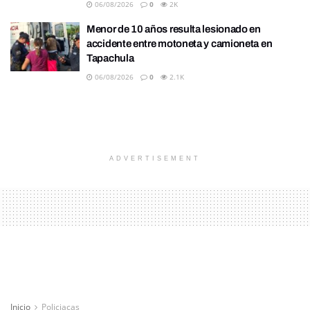
06/08/2026
0
2K
Menor de 10 años resulta lesionado en
accidente entre motoneta y camioneta en
Tapachula
06/08/2026
0
2.1K
ADVERTISEMENT
Inicio
Policiacas