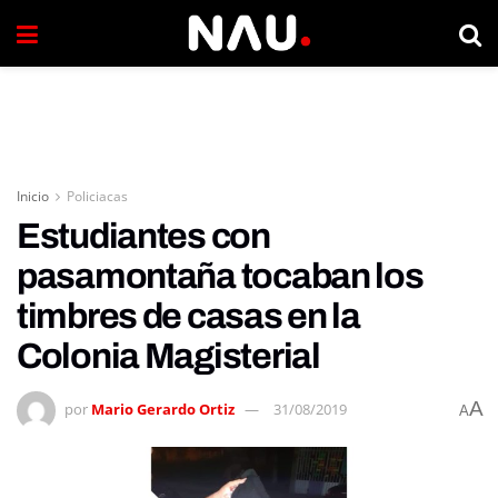
Inicio
Policiacas
Estudiantes con
pasamontaña tocaban los
timbres de casas en la
Colonia Magisterial
A
por
Mario Gerardo Ortiz
31/08/2019
A