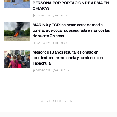
PERSONA POR PORTACIÓN DE ARMA EN
CHIAPAS
07/08/2026
0
2K
MARINA y FGR incineran cerca de media
tonelada de cocaína, asegurada en las costas
de puerto Chiapas
06/08/2026
0
2K
Menor de 10 años resulta lesionado en
accidente entre motoneta y camioneta en
Tapachula
06/08/2026
0
2.1K
ADVERTISEMENT