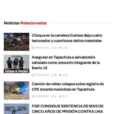
Noticias
Relacionadas
Choque en la carretera Costera deja cuatro
lesionados y cuantiosos daños materiales
08/08/2026
0
2.2K
Aseguran en Tapachula a salvadoreño
señalado como presunto integrante de la
Barrio 18
07/08/2026
0
3.4K
Camión de volteo colapsa sobre registro de
CFE durante maniobras en Tapachula
07/08/2026
0
2.1K
FGR CONSIGUE SENTENCIA DE MÁS DE
CINCO AÑOS DE PRISIÓN CONTRA UNA