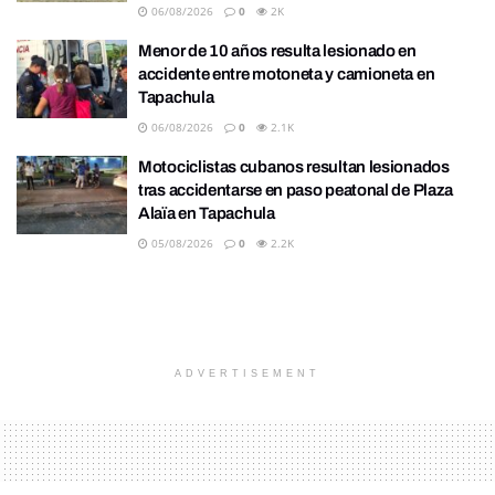
06/08/2026
0
2K
Menor de 10 años resulta lesionado en
accidente entre motoneta y camioneta en
Tapachula
06/08/2026
0
2.1K
Motociclistas cubanos resultan lesionados
tras accidentarse en paso peatonal de Plaza
Alaïa en Tapachula
05/08/2026
0
2.2K
ADVERTISEMENT