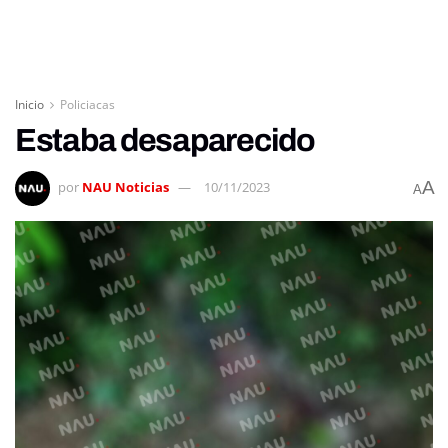
Inicio
Policiacas
Estaba desaparecido
A
por
NAU Noticias
10/11/2023
A