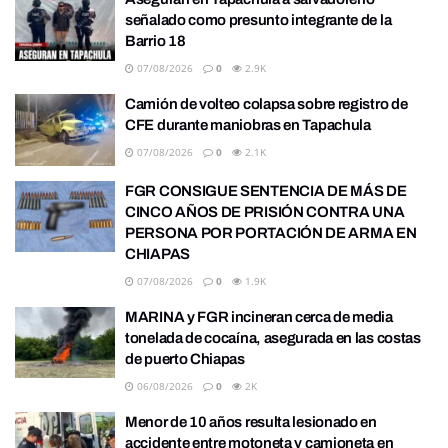
señalado como presunto integrante de la
Barrio 18
07/08/2026
0
2.9K
Camión de volteo colapsa sobre registro de
CFE durante maniobras en Tapachula
07/08/2026
0
2.1K
FGR CONSIGUE SENTENCIA DE MÁS DE
CINCO AÑOS DE PRISIÓN CONTRA UNA
PERSONA POR PORTACIÓN DE ARMA EN
CHIAPAS
07/08/2026
0
1.9K
MARINA y FGR incineran cerca de media
tonelada de cocaína, asegurada en las costas
de puerto Chiapas
06/08/2026
0
2K
Menor de 10 años resulta lesionado en
accidente entre motoneta y camioneta en