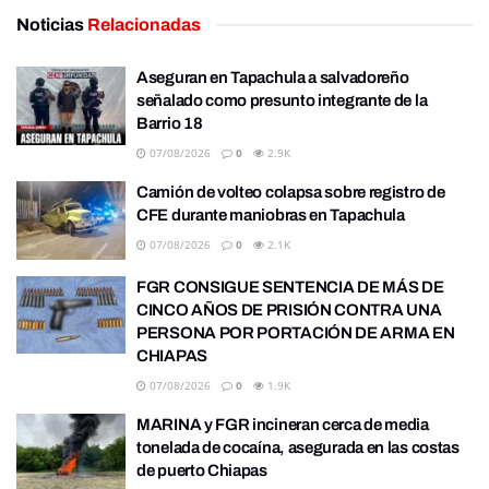
Noticias
Relacionadas
Aseguran en Tapachula a salvadoreño
señalado como presunto integrante de la
Barrio 18
07/08/2026
0
2.9K
Camión de volteo colapsa sobre registro de
CFE durante maniobras en Tapachula
07/08/2026
0
2.1K
FGR CONSIGUE SENTENCIA DE MÁS DE
CINCO AÑOS DE PRISIÓN CONTRA UNA
PERSONA POR PORTACIÓN DE ARMA EN
CHIAPAS
07/08/2026
0
1.9K
MARINA y FGR incineran cerca de media
tonelada de cocaína, asegurada en las costas
de puerto Chiapas