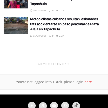
Tapachula
06/08/2026
0
2.1K
Motociclistas cubanos resultan lesionados
tras accidentarse en paso peatonal de Plaza
Alaïa en Tapachula
05/08/2026
0
2.2K
ADVERTISEMENT
You're not logged into Tiktok, please login
here