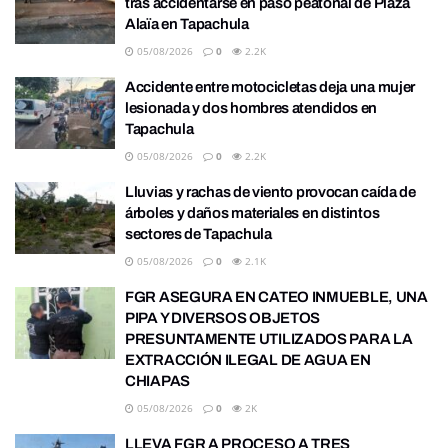
tras accidentarse en paso peatonal de Plaza
Alaïa en Tapachula
05/08/2026
0
2.2K
Accidente entre motocicletas deja una mujer
lesionada y dos hombres atendidos en
Tapachula
05/08/2026
0
2.2K
Lluvias y rachas de viento provocan caída de
árboles y daños materiales en distintos
sectores de Tapachula
05/08/2026
0
2.1K
FGR ASEGURA EN CATEO INMUEBLE, UNA
PIPA Y DIVERSOS OBJETOS
PRESUNTAMENTE UTILIZADOS PARA LA
EXTRACCIÓN ILEGAL DE AGUA EN
CHIAPAS
05/08/2026
0
2K
LLEVA FGR A PROCESO A TRES