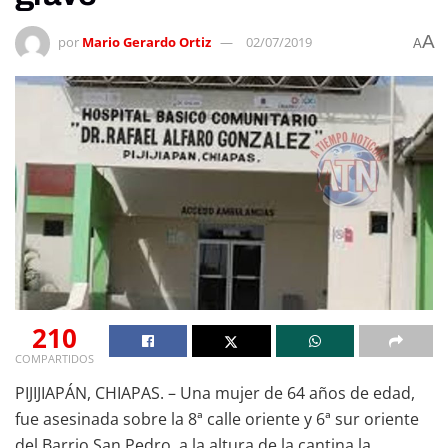
A
por
Mario Gerardo Ortiz
02/07/2019
A
210
COMPARTIDOS
PIJIJIAPÁN, CHIAPAS. – Una mujer de 64 años de edad,
fue asesinada sobre la 8ª calle oriente y 6ª sur oriente
del Barrio San Pedro, a la altura de la cantina la