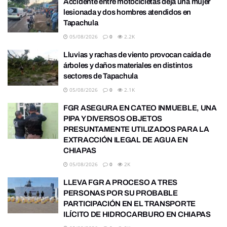
Accidente entre motocicletas deja una mujer
lesionada y dos hombres atendidos en
Tapachula
05/08/2026
0
2.2K
Lluvias y rachas de viento provocan caída de
árboles y daños materiales en distintos
sectores de Tapachula
05/08/2026
0
2.1K
FGR ASEGURA EN CATEO INMUEBLE, UNA
PIPA Y DIVERSOS OBJETOS
PRESUNTAMENTE UTILIZADOS PARA LA
EXTRACCIÓN ILEGAL DE AGUA EN
CHIAPAS
05/08/2026
0
2K
LLEVA FGR A PROCESO A TRES
PERSONAS POR SU PROBABLE
PARTICIPACIÓN EN EL TRANSPORTE
ILÍCITO DE HIDROCARBURO EN CHIAPAS