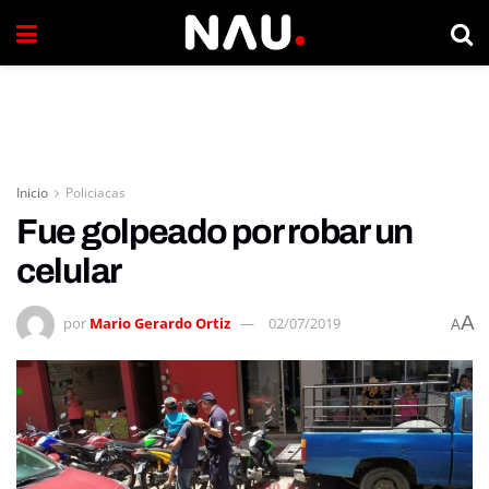
Inicio
Policiacas
Fue golpeado por robar un
celular
A
por
Mario Gerardo Ortiz
02/07/2019
A