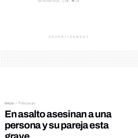
05/08/2026
0
2K
ADVERTISEMENT
Inicio
Policiacas
En asalto asesinan a una
persona y su pareja esta
grave