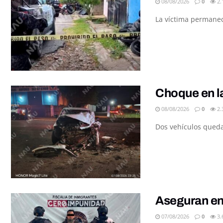
08/08/2026
0
2.
La víctima permanec
Choque en la
08/08/2026
0
2.
Dos vehículos queda
Aseguran en
07/08/2026
0
3.