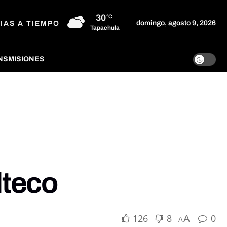
30
°C
domingo, agosto 9, 2026
IAS A TIEMPO
Tapachula
NSMISIONES
lteco
126
8
0
A
A