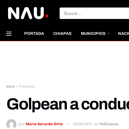
PORTADA
CHIAPAS
MUNICIPIOS
NACI
Inicio
Policiacas
Golpean a conduc
por
Mario Gerardo Ortiz
29/06/2019
en
Policiacas