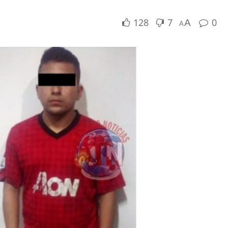
128
7
0
A
A