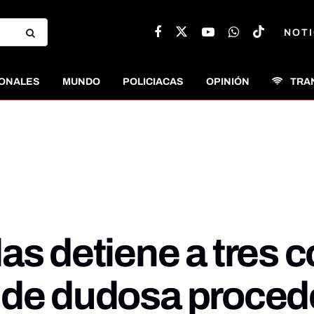
NOTI
ONALES
MUNDO
POLICIACAS
OPINIÓN
TRA
as detiene a tres 
 de dudosa proced