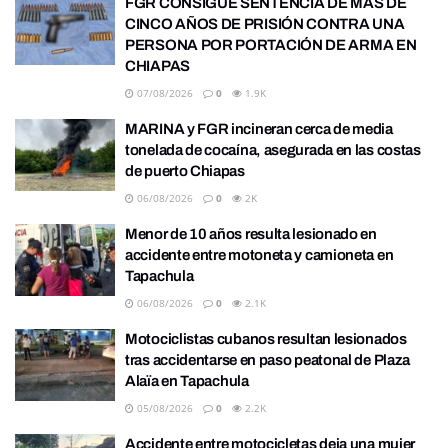
FGR CONSIGUE SENTENCIA DE MÁS DE
CINCO AÑOS DE PRISIÓN CONTRA UNA
PERSONA POR PORTACIÓN DE ARMA EN
CHIAPAS
07/08/2026
0
1.9K
MARINA y FGR incineran cerca de media
tonelada de cocaína, asegurada en las costas
de puerto Chiapas
06/08/2026
0
2K
Menor de 10 años resulta lesionado en
accidente entre motoneta y camioneta en
Tapachula
06/08/2026
0
2.1K
Motociclistas cubanos resultan lesionados
tras accidentarse en paso peatonal de Plaza
Alaïa en Tapachula
05/08/2026
0
2.2K
Accidente entre motocicletas deja una mujer