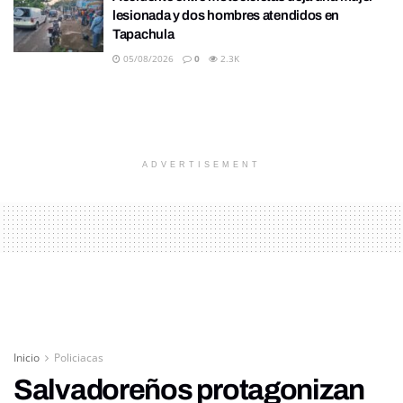
lesionada y dos hombres atendidos en
Tapachula
05/08/2026
0
2.3K
ADVERTISEMENT
Inicio
Policiacas
Salvadoreños protagonizan