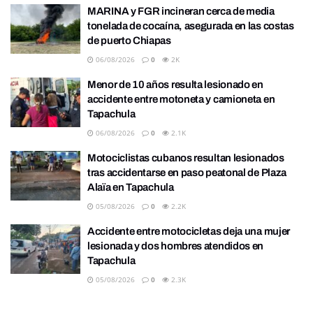
MARINA y FGR incineran cerca de media
tonelada de cocaína, asegurada en las costas
de puerto Chiapas
06/08/2026
0
2K
Menor de 10 años resulta lesionado en
accidente entre motoneta y camioneta en
Tapachula
06/08/2026
0
2.1K
Motociclistas cubanos resultan lesionados
tras accidentarse en paso peatonal de Plaza
Alaïa en Tapachula
05/08/2026
0
2.2K
Accidente entre motocicletas deja una mujer
lesionada y dos hombres atendidos en
Tapachula
05/08/2026
0
2.3K