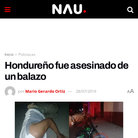
Inicio
Policiacas
Hondureño fue asesinado de
un balazo
A
por
Mario Gerardo Ortiz
28/07/2019
A