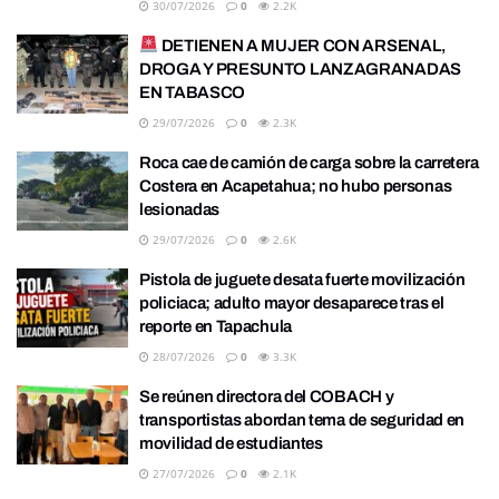
30/07/2026
0
2.2K
DETIENEN A MUJER CON ARSENAL,
DROGA Y PRESUNTO LANZAGRANADAS
EN TABASCO
29/07/2026
0
2.3K
Roca cae de camión de carga sobre la carretera
Costera en Acapetahua; no hubo personas
lesionadas
29/07/2026
0
2.6K
Pistola de juguete desata fuerte movilización
policiaca; adulto mayor desaparece tras el
reporte en Tapachula
28/07/2026
0
3.3K
Se reúnen directora del COBACH y
transportistas abordan tema de seguridad en
movilidad de estudiantes
27/07/2026
0
2.1K