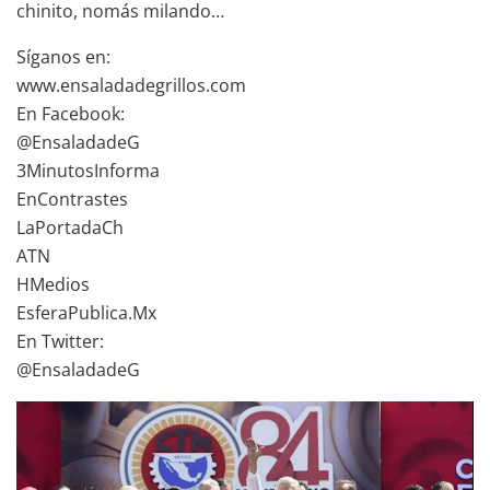
chinito, nomás milando…
Síganos en:
www.ensaladadegrillos.com
En Facebook:
@EnsaladadeG
3MinutosInforma
EnContrastes
LaPortadaCh
ATN
HMedios
EsferaPublica.Mx
En Twitter:
@EnsaladadeG