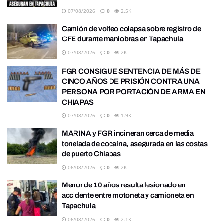
07/08/2026
0
2.5K
Camión de volteo colapsa sobre registro de
CFE durante maniobras en Tapachula
07/08/2026
0
2K
FGR CONSIGUE SENTENCIA DE MÁS DE
CINCO AÑOS DE PRISIÓN CONTRA UNA
PERSONA POR PORTACIÓN DE ARMA EN
CHIAPAS
07/08/2026
0
1.9K
MARINA y FGR incineran cerca de media
tonelada de cocaína, asegurada en las costas
de puerto Chiapas
06/08/2026
0
2K
Menor de 10 años resulta lesionado en
accidente entre motoneta y camioneta en
Tapachula
06/08/2026
0
2.1K