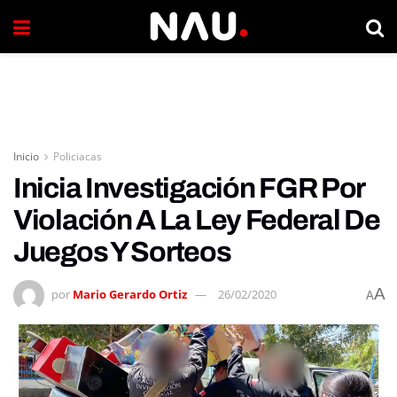
Inicio
Policiacas
Inicia Investigación FGR Por
Violación A La Ley Federal De
Juegos Y Sorteos
A
por
Mario Gerardo Ortiz
26/02/2020
A