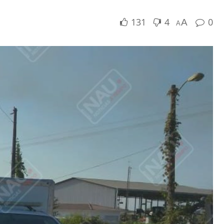
131
4
0
A
A