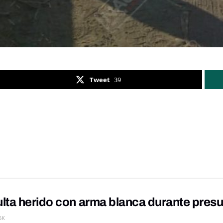
Tweet
39
lta herido con arma blanca durante presu
5K