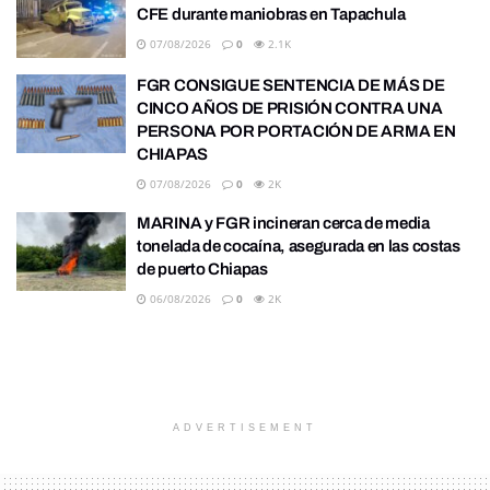
CFE durante maniobras en Tapachula
07/08/2026
0
2.1K
FGR CONSIGUE SENTENCIA DE MÁS DE
CINCO AÑOS DE PRISIÓN CONTRA UNA
PERSONA POR PORTACIÓN DE ARMA EN
CHIAPAS
07/08/2026
0
2K
MARINA y FGR incineran cerca de media
tonelada de cocaína, asegurada en las costas
de puerto Chiapas
06/08/2026
0
2K
ADVERTISEMENT