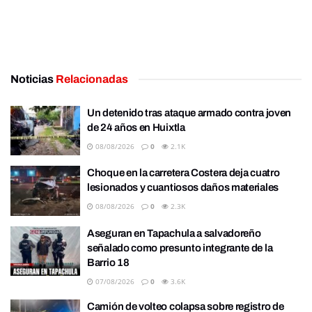
Noticias
Relacionadas
Un detenido tras ataque armado contra joven
de 24 años en Huixtla
08/08/2026
0
2.1K
Choque en la carretera Costera deja cuatro
lesionados y cuantiosos daños materiales
08/08/2026
0
2.3K
Aseguran en Tapachula a salvadoreño
señalado como presunto integrante de la
Barrio 18
07/08/2026
0
3.6K
Camión de volteo colapsa sobre registro de