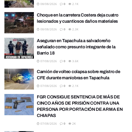
08/08/2026
0
2.1K
Choque en la carretera Costera deja cuatro
lesionados y cuantiosos daños materiales
08/08/2026
0
2.3K
Aseguran en Tapachula a salvadoreño
señalado como presunto integrante de la
Barrio 18
07/08/2026
0
3.6K
Camión de volteo colapsa sobre registro de
CFE durante maniobras en Tapachula
07/08/2026
0
2.1K
FGR CONSIGUE SENTENCIA DE MÁS DE
CINCO AÑOS DE PRISIÓN CONTRA UNA
PERSONA POR PORTACIÓN DE ARMA EN
CHIAPAS
07/08/2026
0
2K