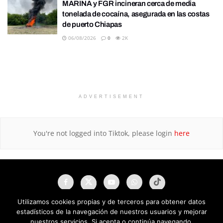
MARINA y FGR incineran cerca de media
tonelada de cocaína, asegurada en las costas
de puerto Chiapas
06/08/2026
0
2K
ADVERTISEMENT
You're not logged into Tiktok, please login
here
Utilizamos cookies propias y de terceros para obtener datos
estadísticos de la navegación de nuestros usuarios y mejorar
nuestros servicios. Si acepta o continúa navegando,