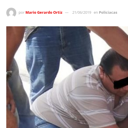
por
Mario Gerardo Ortiz
21/06/2019
en
Policiacas