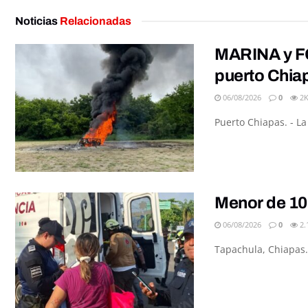
Noticias
Relacionadas
MARINA y FG
puerto Chia
06/08/2026
0
2
Puerto Chiapas. - L
Menor de 10
06/08/2026
0
2.
Tapachula, Chiapas.