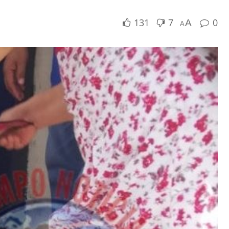
131
7
0
A
A