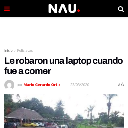
Inicio
Policiacas
Le robaron una laptop cuando
fue a comer
A
por
Mario Gerardo Ortiz
23/03/2020
A