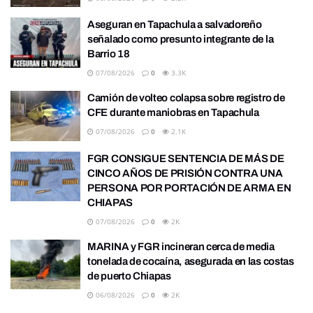
Aseguran en Tapachula a salvadoreño
señalado como presunto integrante de la
Barrio 18
07/08/2026
0
3.3K
Camión de volteo colapsa sobre registro de
CFE durante maniobras en Tapachula
07/08/2026
0
2.1K
FGR CONSIGUE SENTENCIA DE MÁS DE
CINCO AÑOS DE PRISIÓN CONTRA UNA
PERSONA POR PORTACIÓN DE ARMA EN
CHIAPAS
07/08/2026
0
2K
MARINA y FGR incineran cerca de media
tonelada de cocaína, asegurada en las costas
de puerto Chiapas
06/08/2026
0
2K