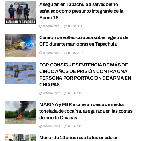
Aseguran en Tapachula a salvadoreño
señalado como presunto integrante de la
Barrio 18
07/08/2026
0
3.3K
Camión de volteo colapsa sobre registro de
CFE durante maniobras en Tapachula
07/08/2026
0
2.1K
FGR CONSIGUE SENTENCIA DE MÁS DE
CINCO AÑOS DE PRISIÓN CONTRA UNA
PERSONA POR PORTACIÓN DE ARMA EN
CHIAPAS
07/08/2026
0
2K
MARINA y FGR incineran cerca de media
tonelada de cocaína, asegurada en las costas
de puerto Chiapas
06/08/2026
0
2K
Menor de 10 años resulta lesionado en