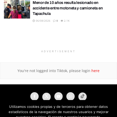
Menor de 10 años resulta lesionado en
accidente entre motoneta y camioneta en
Tapachula
06/08/2026
0
2.1K
ADVERTISEMENT
You're not logged into Tiktok, please login
here
Utilizamos cookies propias y de terceros para obtener datos
estadísticos de la navegación de nuestros usuarios y mejorar