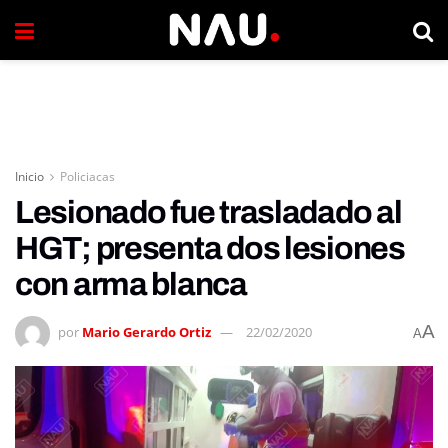
Inicio
Policiacas
Lesionado fue trasladado al
HGT; presenta dos lesiones
con arma blanca
A
por
Mario Gerardo Ortiz
22/02/2020
A