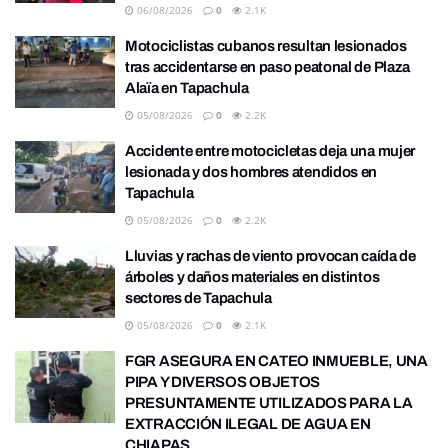
06/08/2026
0
2.1K
Motociclistas cubanos resultan lesionados
tras accidentarse en paso peatonal de Plaza
Alaïa en Tapachula
05/08/2026
0
2.2K
Accidente entre motocicletas deja una mujer
lesionada y dos hombres atendidos en
Tapachula
05/08/2026
0
2.2K
Lluvias y rachas de viento provocan caída de
árboles y daños materiales en distintos
sectores de Tapachula
05/08/2026
0
2.1K
FGR ASEGURA EN CATEO INMUEBLE, UNA
PIPA Y DIVERSOS OBJETOS
PRESUNTAMENTE UTILIZADOS PARA LA
EXTRACCIÓN ILEGAL DE AGUA EN
CHIAPAS