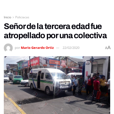
Inicio
Policiacas
Señor de la tercera edad fue
atropellado por una colectiva
A
por
Mario Gerardo Ortiz
22/02/2020
A