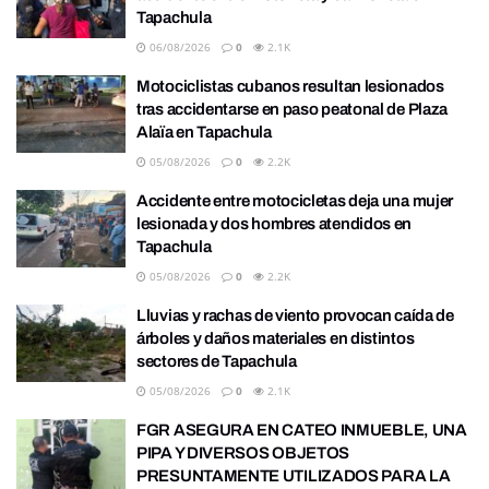
Tapachula
06/08/2026
0
2.1K
Motociclistas cubanos resultan lesionados
tras accidentarse en paso peatonal de Plaza
Alaïa en Tapachula
05/08/2026
0
2.2K
Accidente entre motocicletas deja una mujer
lesionada y dos hombres atendidos en
Tapachula
05/08/2026
0
2.2K
Lluvias y rachas de viento provocan caída de
árboles y daños materiales en distintos
sectores de Tapachula
05/08/2026
0
2.1K
FGR ASEGURA EN CATEO INMUEBLE, UNA
PIPA Y DIVERSOS OBJETOS
PRESUNTAMENTE UTILIZADOS PARA LA