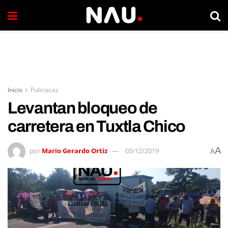
Inicio
Policiacas
Levantan bloqueo de
carretera en Tuxtla Chico
A
por
Mario Gerardo Ortiz
05/12/2019
A