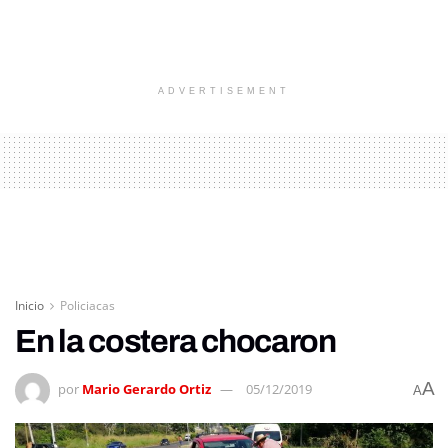
ADVERTISEMENT
Inicio
Policiacas
En la costera chocaron
A
por
Mario Gerardo Ortiz
05/12/2019
A