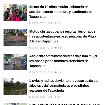
Menor de 10 años resulta lesionado en
accidente entre motoneta y camioneta en
Tapachula
06/08/2026
0
2.1K
Motociclistas cubanos resultan lesionados
tras accidentarse en paso peatonal de Plaza
Alaïa en Tapachula
05/08/2026
0
2.2K
Accidente entre motocicletas deja una mujer
lesionada y dos hombres atendidos en
Tapachula
05/08/2026
0
2.3K
Lluvias y rachas de viento provocan caída de
árboles y daños materiales en distintos
sectores de Tapachula
05/08/2026
0
2.1K