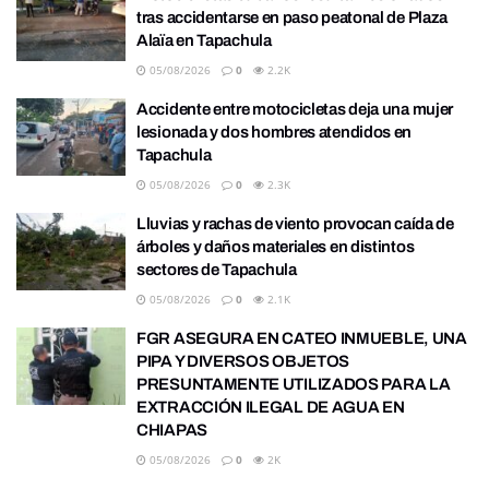
tras accidentarse en paso peatonal de Plaza
Alaïa en Tapachula
05/08/2026
0
2.2K
Accidente entre motocicletas deja una mujer
lesionada y dos hombres atendidos en
Tapachula
05/08/2026
0
2.3K
Lluvias y rachas de viento provocan caída de
árboles y daños materiales en distintos
sectores de Tapachula
05/08/2026
0
2.1K
FGR ASEGURA EN CATEO INMUEBLE, UNA
PIPA Y DIVERSOS OBJETOS
PRESUNTAMENTE UTILIZADOS PARA LA
EXTRACCIÓN ILEGAL DE AGUA EN
CHIAPAS
05/08/2026
0
2K