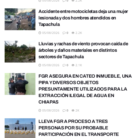
05/08/2026
0
2.2K
Accidente entre motocicletas deja una mujer
lesionada y dos hombres atendidos en
Tapachula
05/08/2026
0
2.2K
Lluvias y rachas de viento provocan caída de
árboles y daños materiales en distintos
sectores de Tapachula
05/08/2026
0
2.1K
FGR ASEGURA EN CATEO INMUEBLE, UNA
PIPA Y DIVERSOS OBJETOS
PRESUNTAMENTE UTILIZADOS PARA LA
EXTRACCIÓN ILEGAL DE AGUA EN
CHIAPAS
05/08/2026
0
2K
LLEVA FGR A PROCESO A TRES
PERSONAS POR SU PROBABLE
PARTICIPACIÓN EN EL TRANSPORTE