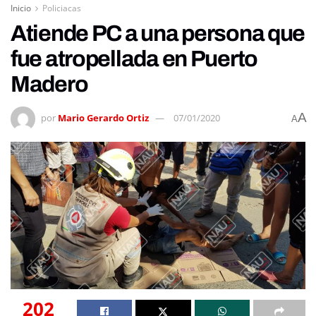
Inicio
Policiacas
Atiende PC a una persona que
fue atropellada en Puerto
Madero
A
por
Mario Gerardo Ortiz
07/01/2020
A
202