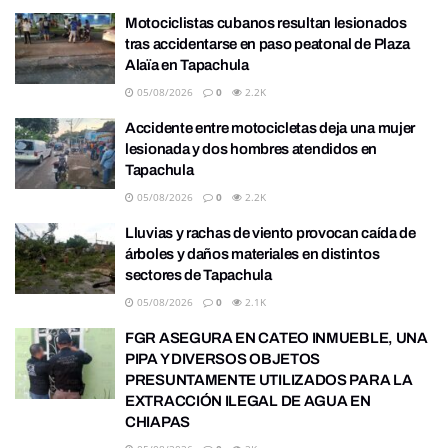
Motociclistas cubanos resultan lesionados
tras accidentarse en paso peatonal de Plaza
Alaïa en Tapachula
05/08/2026
0
2.2K
Accidente entre motocicletas deja una mujer
lesionada y dos hombres atendidos en
Tapachula
05/08/2026
0
2.2K
Lluvias y rachas de viento provocan caída de
árboles y daños materiales en distintos
sectores de Tapachula
05/08/2026
0
2.1K
FGR ASEGURA EN CATEO INMUEBLE, UNA
PIPA Y DIVERSOS OBJETOS
PRESUNTAMENTE UTILIZADOS PARA LA
EXTRACCIÓN ILEGAL DE AGUA EN
CHIAPAS