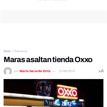
Inicio
Policiacas
Maras asaltan tienda Oxxo
A
por
Mario Gerardo Ortiz
21/06/2019
A