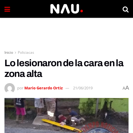
Inicio
Policiacas
Lo lesionaron de la cara en la
zona alta
A
por
Mario Gerardo Ortiz
21/06/2019
A