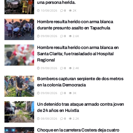
una persona herida.
10/08/2026
0
2K
Hombre resulta herido con arma blanca
durante presunto asalto en Tapachula
09/08/2026
0
2.6K
Hombre resulta herido con arma blanca en
Santa Clarita; fue trasladado al Hospital
Regional
09/08/2026
0
2.4K
Bomberos capturan serpiente de dos metros
en la colonia Democracia
09/08/2026
0
3K
Un detenido tras ataque armado contra joven
de 24 años en Huixtla
08/08/2026
0
2.2K
Choque en la carretera Costera deja cuatro