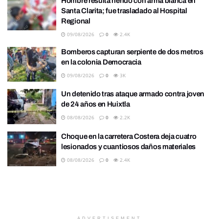
Hombre resulta herido con arma blanca en
Santa Clarita; fue trasladado al Hospital
Regional
09/08/2026
0
2.4K
Bomberos capturan serpiente de dos metros
en la colonia Democracia
09/08/2026
0
3K
Un detenido tras ataque armado contra joven
de 24 años en Huixtla
08/08/2026
0
2.2K
Choque en la carretera Costera deja cuatro
lesionados y cuantiosos daños materiales
08/08/2026
0
2.4K
ADVERTISEMENT